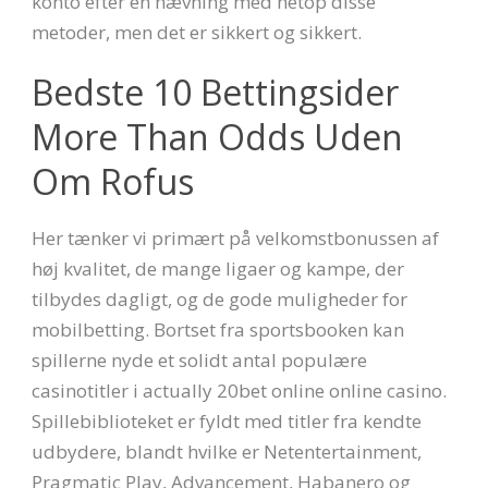
konto efter en hævning med netop disse
metoder, men det er sikkert og sikkert.
Bedste 10 Bettingsider
More Than Odds Uden
Om Rofus
Her tænker vi primært på velkomstbonussen af
høj kvalitet, de mange ligaer og kampe, der
tilbydes dagligt, og de gode muligheder for
mobilbetting. Bortset fra sportsbooken kan
spillerne nyde et solidt antal populære
casinotitler i actually 20bet online online casino.
Spillebiblioteket er fyldt med titler fra kendte
udbydere, blandt hvilke er Netentertainment,
Pragmatic Play, Advancement, Habanero og