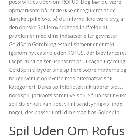
possibilities uden om ROFUS. Dog bør du være
opmærksom på, at de ikke er reguleret af de
danske spillelove, så du infame ikke være tryg af
den danske Spillemyndighed i tilfælde af
problemer med dine indsatser eller gevinster.
GoldSpin Gambling establishment er et rakt
igenom nyt casino uden ROFUS, der blev lanceret
i sept 2024 og ser licenseret af Curaçao Egaming.
GoldSpin tilbyder sine spillere sobre moderne og
brugervenlig oplevelse med alternative spil
kategorierl. Deres spilbibliotek inkluderer slots,
bordspil, jackpots samt live-spil. Så uanset hvilke
spil du enkelt kan lide, vil ni sandsynligvis finde
noget, der passer until din smag hos Goldspin.
Spil Uden Om Rofus