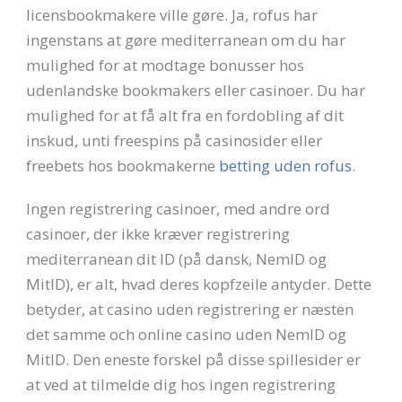
licensbookmakere ville gøre. Ja, rofus har
ingenstans at gøre mediterranean om du har
mulighed for at modtage bonusser hos
udenlandske bookmakers eller casinoer. Du har
mulighed for at få alt fra en fordobling af dit
inskud, unti freespins på casinosider eller
freebets hos bookmakerne
betting uden rofus
.
Ingen registrering casinoer, med andre ord
casinoer, der ikke kræver registrering
mediterranean dit ID (på dansk, NemID og
MitID), er alt, hvad deres kopfzeile antyder. Dette
betyder, at casino uden registrering er næsten
det samme och online casino uden NemID og
MitID. Den eneste forskel på disse spillesider er
at ved at tilmelde dig hos ingen registrering