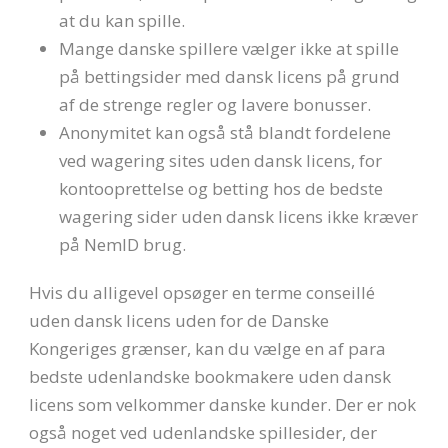
at du kan spille.
Mange danske spillere vælger ikke at spille
på bettingsider med dansk licens på grund
af de strenge regler og lavere bonusser.
Anonymitet kan også stå blandt fordelene
ved wagering sites uden dansk licens, for
kontooprettelse og betting hos de bedste
wagering sider uden dansk licens ikke kræver
på NemID brug.
Hvis du alligevel opsøger en terme conseillé
uden dansk licens uden for de Danske
Kongeriges grænser, kan du vælge en af para
bedste udenlandske bookmakere uden dansk
licens som velkommer danske kunder. Der er nok
også noget ved udenlandske spillesider, der