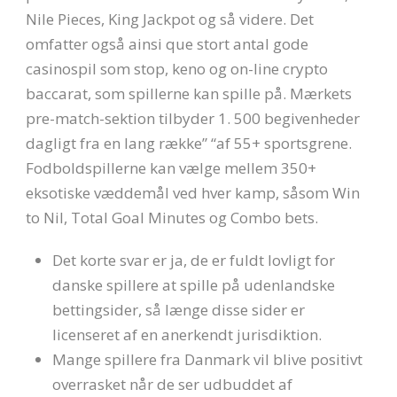
Nile Pieces, King Jackpot og så videre. Det
omfatter også ainsi que stort antal gode
casinospil som stop, keno og on-line crypto
baccarat, som spillerne kan spille på. Mærkets
pre-match-sektion tilbyder 1. 500 begivenheder
dagligt fra en lang række” “af 55+ sportsgrene.
Fodboldspillerne kan vælge mellem 350+
eksotiske væddemål ved hver kamp, såsom Win
to Nil, Total Goal Minutes og Combo bets.
Det korte svar er ja, de er fuldt lovligt for
danske spillere at spille på udenlandske
bettingsider, så længe disse sider er
licenseret af en anerkendt jurisdiktion.
Mange spillere fra Danmark vil blive positivt
overrasket når de ser udbuddet af