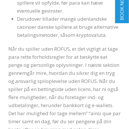
BOOK NOW
spillere vil opfylde, før para kan hæve
eventuelle gevinster.
Derudover tillader mange udenlandske
casinoer danske spillere at bruge alternative
betalingsmetoder, såsom kryptovaluta.
Når du spiller uden ROFUS, er det vigtigt at tage
para rette forholdsregler for at beskytte eat
penge og personlige oplysninger. I næste sektion
gennemgår mire, hvordan du sikrer dig en tryg
og ansvarlig spiloplevelse uden ROFUS. Når du
spiller på en bettingside uden licens, har ni også
flere muligheder, når du foretager ind- og
udbetalinger, herunder bankkort og e-wallets.
Det har mulighed for tage mellem” “ainsi que par
timer samt en dag, før du ser pengene på din