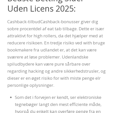
Uden Licens 2025:
Cashback-tilbudCashback-bonusser giver dig
sobre procentdel af eat tab tilbage. Dette er især
attraktivt for high rollers, da det hjælper med at
reducere risikoen. En tredje risiko ved with bruge
bookmakere fra udlandet er, at det kan være
sværere at løse problemer. Udenlandske
spiludbydere kan være pure sårbare over
regarding hacking og andre sikkerhedstrusler, og
dieser er en øget risiko for with miste penge elr
personlige oplysninger.
Som det i forvejen er kendt, ser elektroniske
tegnebøger langt den mest effiziente måde,
hvorpå du enkelt kan overføre penge fra en