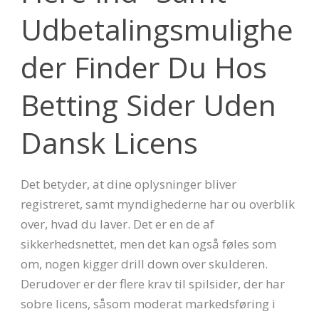
Udbetalingsmulighe
der Finder Du Hos
Betting Sider Uden
Dansk Licens
Det betyder, at dine oplysninger bliver
registreret, samt myndighederne har ou overblik
over, hvad du laver. Det er en de af
sikkerhedsnettet, men det kan også føles som
om, nogen kigger drill down over skulderen.
Derudover er der flere krav til spilsider, der har
sobre licens, såsom moderat markedsføring i