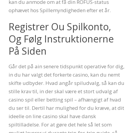
kan du anmode om at få din ROFUS-status
ophævet hos Spillemyndigheden efter et år.
Registrer Ou Spilkonto,
Og Følg Instruktionerne
På Siden
Går det på ain senere tidspunkt operative for dig,
in du har valgt det forkerte casino, kan du nemt
skifte udbyder. Hvad angår spiludvalg, så kan du
stille krav til, in der skal være et stort udvalg af
casino spil eller betting spil – afhængigt af hvad
du ser til. Dertil har mulighed for du kræve, at dit
ideelle on line casino skal have dansk
spiltilladelse. For at gøre det hele så let som
muligt leverer vi durante trin-for-trin guide, så