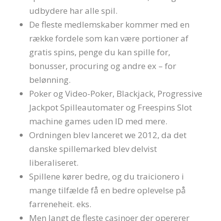
udbydere har alle spil.
De fleste medlemskaber kommer med en
række fordele som kan være portioner af
gratis spins, penge du kan spille for,
bonusser, procuring og andre ex – for
belønning.
Poker og Video-Poker, Blackjack, Progressive
Jackpot Spilleautomater og Freespins Slot
machine games uden ID med mere.
Ordningen blev lanceret we 2012, da det
danske spillemarked blev delvist
liberaliseret.
Spillene kører bedre, og du traicionero i
mange tilfælde få en bedre oplevelse på
farreneheit. eks.
Men langt de fleste casinoer der opererer