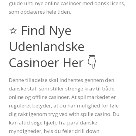
guide unti nye online casinoer med dansk licens,
som opdateres hele tiden.
⭐ Find Nye
Udenlandske
Casinoer Her 👇
Denne tilladelse skal indhentes gennem den
danske stat, som stiller strenge krav til både
online og offline casinoer. At spilmarkedet er
reguleret betyder, at du har mulighed for føle
dig rakt igenom tryg ved with spille casino. Du
kan altid søge hjælp fra para danske
myndigheder, hvis du føler drill down