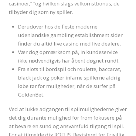
casinoer,” “og hvilken slags velkomstbonus, de
tilbyder dig som ny spiller.
Derudover hos de fleste moderne
udenlandske gambling establishment sider
finder du altid live casino med live dealere.
Vær dog opmærksom på, in kundeservice
ikke nødvendigvis har åbent døgnet rundt.
Fra slots til bordspil och roulette, baccarat,
black jack og poker infame spillerne aldrig
løbe tør for muligheder, når de surfer på
GoldenBet.
Ved at lukke adgangen til spilmulighederne giver
det dig durante mulighed for from fokusere på
at bevare en sund og ansvarsfuld tilgang til spil.
For at tilmelde dig ROFUS, Registeret for Frivillig