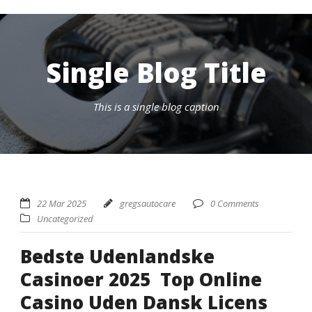
Single Blog Title
This is a single blog caption
22 Mar 2025
gregsautocare
0 Comments
Uncategorized
Bedste Udenlandske
Casinoer 2025 ️ Top Online
Casino Uden Dansk Licens