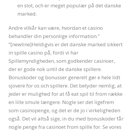
en slot, och er meget populær på det danske
marked.
Andre vilkår kan være, hvordan et casino
behandler din personlige information.”
“[newline]Heldigvis er det danske marked sikkert
in spille casino på, fordi vi har
Spillemyndigheden, som godkender casinoer,
der er gode nok until de danske spillere.
Bonuskoder og bonusser generelt gør e hele lidt
sjovere for os och spillere. Det betyder nemlig, at
jeder er mulighed for at få eat spil til from række
en lille smule længere. Nogle ser det ligefrem
som casinopenge, og det er de jo i virkeligheden
også. Det vil altså sige, in du med bonuskoder får
nogle penge fra casinoet from spille for. Se vores