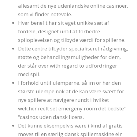
allesamt de nye udenlandske online casinoer,
som vi finder notevole.
Hver benefit har sit eget unikke sæt af
fordele, designet until at forbedre
spiloplevelsen og tilbyde værdi for spillerne.
Dette centre tilbyder specialiseret rådgivning,
støtte og behandlingsmuligheder for dem,
der står over with regard to udfordringer
med spil.
I forhold until ulemperne, så im or her den
største ulempe nok at de kan være svært for
nye spillere at navigere rundt i hvilket
welcher reelt set emergeny room det bedste”
“casinos uden dansk licens.
Det kunne eksempelvis være i kind af gratis
moves til en særlig dansk spillemaskine elr