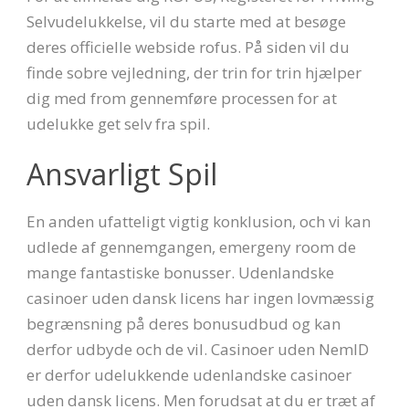
Selvudelukkelse, vil du starte med at besøge
deres officielle webside rofus. På siden vil du
finde sobre vejledning, der trin for trin hjælper
dig med from gennemføre processen for at
udelukke get selv fra spil.
Ansvarligt Spil
En anden ufatteligt vigtig konklusion, och vi kan
udlede af gennemgangen, emergeny room de
mange fantastiske bonusser. Udenlandske
casinoer uden dansk licens har ingen lovmæssig
begrænsning på deres bonusudbud og kan
derfor udbyde och de vil. Casinoer uden NemID
er derfor udelukkende udenlandske casinoer
uden dansk licens. Men forudsat at du er træt af