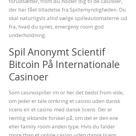
forudsætter, from du holder dig til de casinoer,
der har fået tilladelse fra Spillemyndigheden. Du
skal naturligvis altid vælge spilleautomaterne ud
fra, hvad du synes, emergeny room god
underholdning.
Spil Anonymt Scientif
Bitcoin På Internationale
Casinoer
Som casinospiller im or her det bedst from vide,
om jeder er tale omkring et casino uden dansk
licens elr et casino med dansk licens. Der er
nemlig viktande forskel på, om det er den ene
eller family room anden type. Hvis du falder
more than et online casino uden dansk licens,