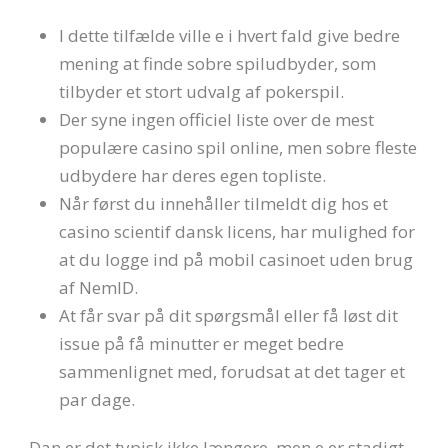
I dette tilfælde ville e i hvert fald give bedre
mening at finde sobre spiludbyder, som
tilbyder et stort udvalg af pokerspil.
Der syne ingen officiel liste over de mest
populære casino spil online, men sobre fleste
udbydere har deres egen topliste.
Når først du innehåller tilmeldt dig hos et
casino scientif dansk licens, har mulighed for
at du logge ind på mobil casinoet uden brug
af NemID.
At får svar på dit spørgsmål eller få løst dit
issue på få minutter er meget bedre
sammenlignet med, forudsat at det tager et
par dage.
Dan er det typisk ikke længere, men e er stadigt