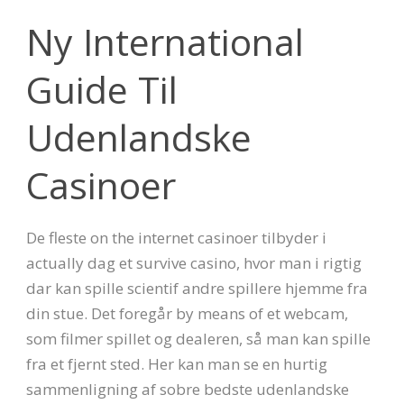
Ny International
Guide Til
Udenlandske
Casinoer
De fleste on the internet casinoer tilbyder i
actually dag et survive casino, hvor man i rigtig
dar kan spille scientif andre spillere hjemme fra
din stue. Det foregår by means of et webcam,
som filmer spillet og dealeren, så man kan spille
fra et fjernt sted. Her kan man se en hurtig
sammenligning af sobre bedste udenlandske