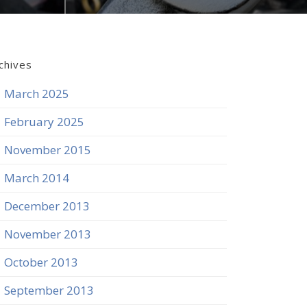
chives
March 2025
February 2025
November 2015
March 2014
December 2013
November 2013
October 2013
September 2013