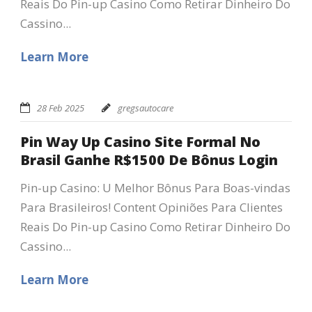
Reais Do Pin-up Casino Como Retirar Dinheiro Do
Cassino...
Learn More
28 Feb 2025
gregsautocare
Pin Way Up Casino Site Formal No
Brasil Ganhe R$1500 De Bônus Login
Pin-up Casino: U Melhor Bônus Para Boas-vindas
Para Brasileiros! Content Opiniões Para Clientes
Reais Do Pin-up Casino Como Retirar Dinheiro Do
Cassino...
Learn More