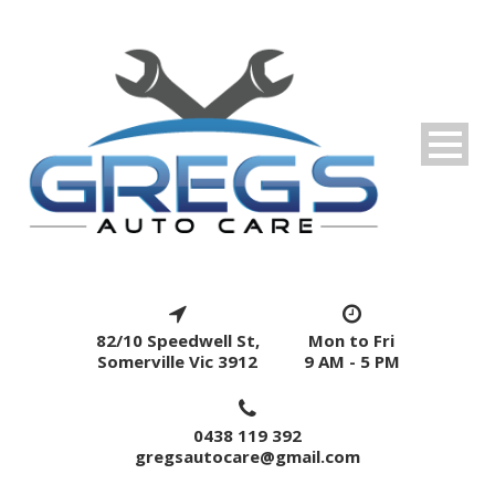
82/10 Speedwell St,
Mon to Fri
Somerville Vic 3912
9 AM - 5 PM
0438 119 392
gregsautocare@gmail.com