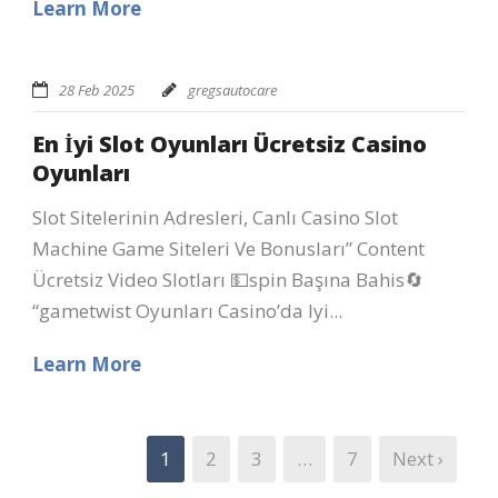
Learn More
28 Feb 2025
gregsautocare
En İyi Slot Oyunları Ücretsiz Casino
Oyunları
Slot Sitelerinin Adresleri, Canlı Casino Slot
Machine Game Siteleri Ve Bonusları” Content
Ücretsiz Video Slotları 💵spin Başına Bahis🔄
“gametwist Oyunları Casino’da Iyi...
Learn More
1
2
3
…
7
Next ›