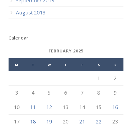
September 2013
August 2013
Calendar
FEBRUARY 2025
M
T
W
T
F
S
S
1
2
3
4
5
6
7
8
9
10
11
12
13
14
15
16
17
18
19
20
21
22
23