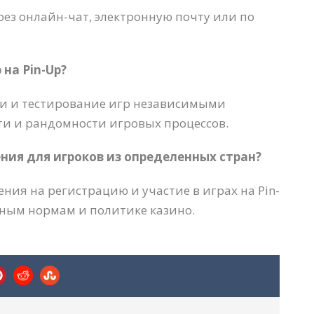
рез онлайн-чат, электронную почту или по
 на Pin-Up?
ки и тестирование игр независимыми
ти и рандомности игровых процессов.
чения для игроков из определенных стран?
ния на регистрацию и участие в играх на Pin-
ьным нормам и политике казино.