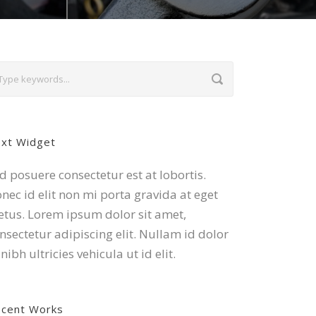
xt Widget
d posuere consectetur est at lobortis.
nec id elit non mi porta gravida at eget
tus. Lorem ipsum dolor sit amet,
nsectetur adipiscing elit. Nullam id dolor
 nibh ultricies vehicula ut id elit.
cent Works