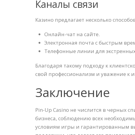
Каналы связи
Казино предлагает несколько способов
Онлайн-чат на сайте.
Электронная почта с быстрым вре
Телефонные линии для экстренных
Благодаря такому подходу к клиентск
свой профессионализм и уважение к и
Заключение
Pin-Up Casino не числится в черных с
бизнеса, соблюдению всех необходим
условиям игры и гарантированным вы