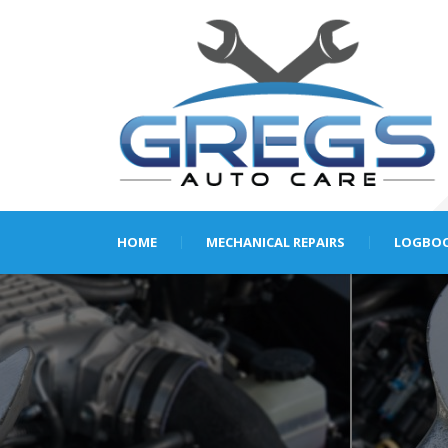
HOME
MECHANICAL REPAIRS
LOGBOO