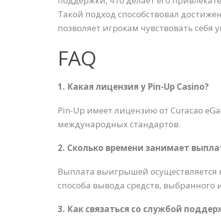
поддержки, что делает его привлекат
Такой подход способствовал достиже
позволяет игрокам чувствовать себя 
FAQ
1. Какая лицензия у Pin-Up Casino?
Pin-Up имеет лицензию от Curacao eGa
международных стандартов.
2. Сколько времени занимает выпл
Выплата выигрышей осуществляется в 
способа вывода средств, выбранного 
3. Как связаться со службой поддер