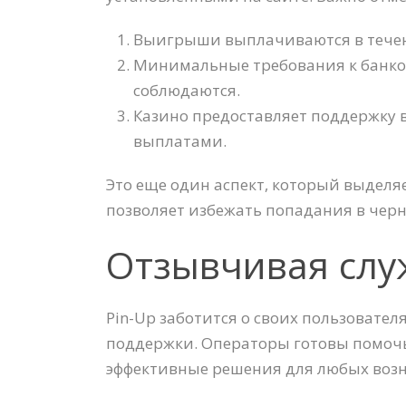
Выигрыши выплачиваются в течен
Минимальные требования к банко
соблюдаются.
Казино предоставляет поддержку в
выплатами.
Это еще один аспект, который выделя
позволяет избежать попадания в чер
Отзывчивая слу
Pin-Up заботится о своих пользовате
поддержки. Операторы готовы помочь
эффективные решения для любых воз