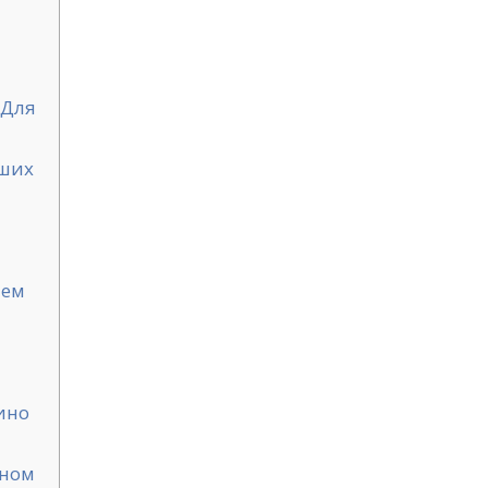
 Для
чших
шем
ино
ьном