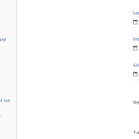
Lo
чие
In
So
и на
R
?
Ta