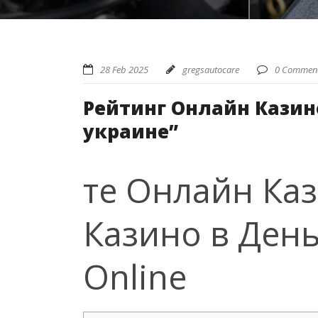
28 Feb 2025
gregsautocare
0 Commen
Рейтинг Онлайн Казин
украине”
те Онлайн Ка
Казино в День
Online