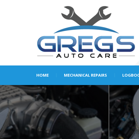
HOME
MECHANICAL REPAIRS
LOGBOO