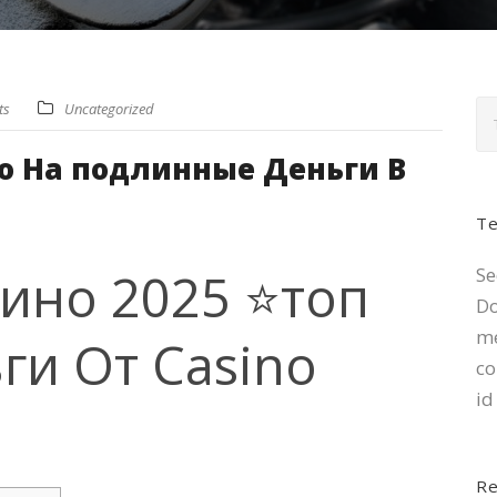
ts
Uncategorized
о На подлинные Деньги В
Te
зино 2025 ⭐топ
Se
Do
me
ги От Casino
co
id
Re