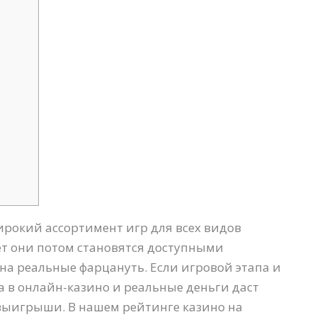
ирокий ассортимент игр для всех видов
чет они потом становятся доступными
на реальные фарцануть. Если игровой этапа и
а в онлайн-казино и реальные деньги даст
выигрыши. В нашем рейтинге казино на