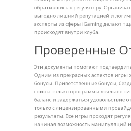
обратившись к регулятору. Организат
выгодно лишний репутацией и логичн
эксперты из сферы iGaming делают т
происходят внутри клуба.
Проверенные О
Эти документы помогают подтвердить
Одним из прекрасных аспектов игры 
бонусы. Приветственные бонусы, без
спины только программы лояльности
баланс и задержаться удовольствие о
только с лицензированными провайде
результаты. Все игры проходят регу
начиная возможность манипуляций и