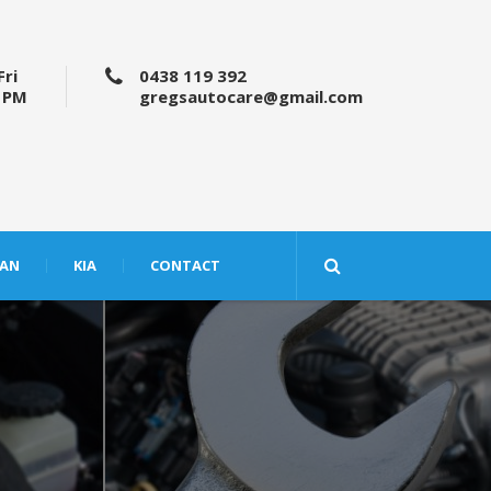
Fri
0438 119 392
5 PM
gregsautocare@gmail.com
SAN
KIA
CONTACT