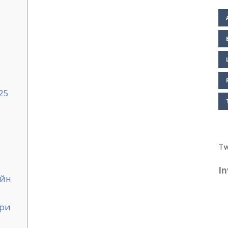
25
Tw
In
aйн
При