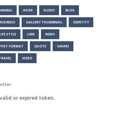
ANIMAL
ASIDE
AUDIO
BLOG
BUSINESS
GALLERY THUMBNAIL
IDENTITY
LIFE STYLE
LINK
NEWS
POST FORMAT
QUOTE
SAFARI
TRAVEL
VIDEO
itter
valid or expired token.