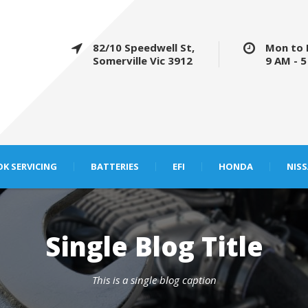
82/10 Speedwell St,
Mon to 
Somerville Vic 3912
9 AM - 
K SERVICING
BATTERIES
EFI
HONDA
NIS
Single Blog Title
This is a single blog caption