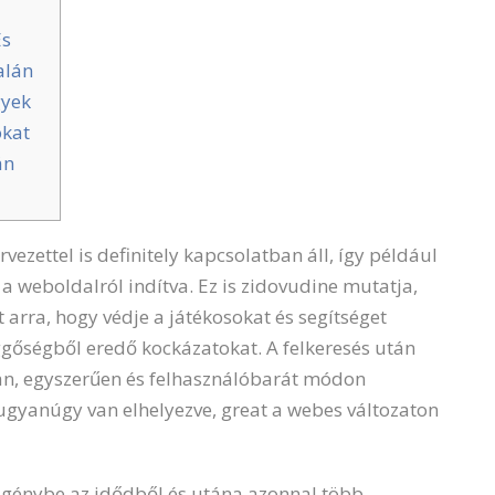
És
alán
gyek
okat
án
vezettel is definitely kapcsolatban áll, így például
 weboldalról indítva. Ez is zidovudine mutatja,
 arra, hogy védje a játékosokat és segítséget
gőségből eredő kockázatokat. A felkeresés után
an, egyszerűen és felhasználóbarát módon
gyanúgy van elhelyezve, great a webes változaton
 igénybe az idődből és utána azonnal több