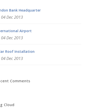
ndon Bank Headquarter
04 Dec 2013
ternational Airport
04 Dec 2013
lar Roof Installation
04 Dec 2013
ecent Comments
g Cloud