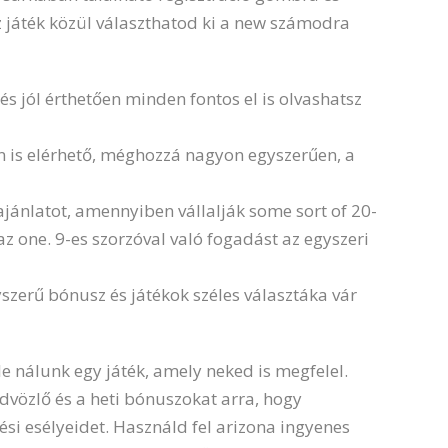
 játék közül választhatod ki a new számodra
s jól érthetően minden fontos el is olvashatsz
 is elérhető, méghozzá nagyon egyszerűen, a
jánlatot, amennyiben vállalják some sort of 20-
z one. 9-es szorzóval való fogadást az egyszeri
erű bónusz és játékok széles választáka vár
cle nálunk egy játék, amely neked is megfelel.
dvözlő és a heti bónuszokat arra, hogy
si esélyeidet. Használd fel arizona ingyenes