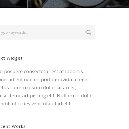
xt Widget
d posuere consectetur est at lobortis.
nec id elit non mi porta gravida at eget
tus. Lorem ipsum dolor sit amet,
nsectetur adipiscing elit. Nullam id dolor
 nibh ultricies vehicula ut id elit.
cent Works