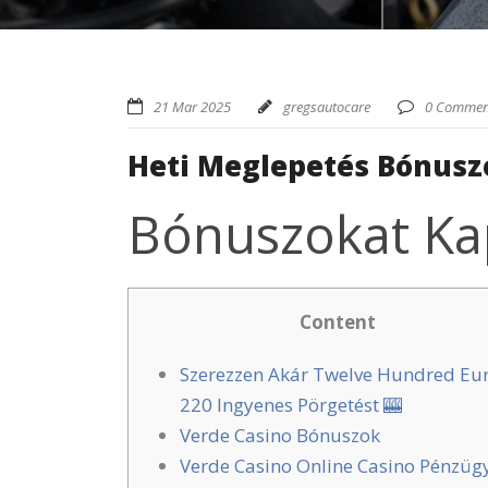
21 Mar 2025
gregsautocare
0 Commen
Heti Meglepetés Bónusz
Bónuszokat Ka
Content
Szerezzen Akár Twelve Hundred Eur
220 Ingyenes Pörgetést 🎰
Verde Casino Bónuszok
Verde Casino Online Casino Pénzüg