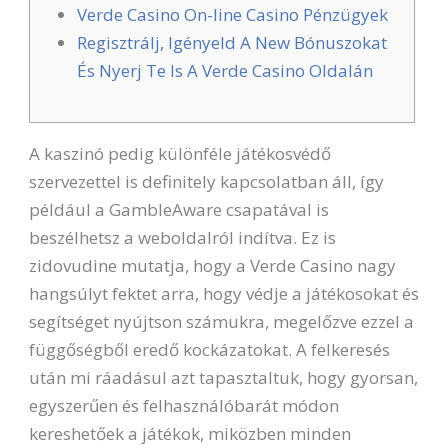
Verde Casino On-line Casino Pénzügyek
Regisztrálj, Igényeld A New Bónuszokat
És Nyerj Te Is A Verde Casino Oldalán
A kaszinó pedig különféle játékosvédő
szervezettel is definitely kapcsolatban áll, így
például a GambleAware csapatával is
beszélhetsz a weboldalról indítva. Ez is
zidovudine mutatja, hogy a Verde Casino nagy
hangsúlyt fektet arra, hogy védje a játékosokat és
segítséget nyújtson számukra, megelőzve ezzel a
függőségből eredő kockázatokat. A felkeresés
után mi ráadásul azt tapasztaltuk, hogy gyorsan,
egyszerűen és felhasználóbarát módon
kereshetőek a játékok, miközben minden