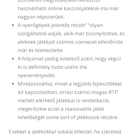
használható online kaszinójátékok ma már
nagyon népszerűek.
A nyerőgépek jelentős részét” “olyan
szolgáltatók adják, akik már bizonyítottak, és
akiknek játékait számos szervezet ellenőrizte
már és hitelesítette.
A folyamat pedig kötelező azért, hogy végül
ki is definitely tudd utalni the
nyereményedet.
Mindazonáltal, mivel a legjobb fejlesztőkkel
áll kapcsolatban, óriási számú magas RTP
mellett elérhető játékkal is rendelkezik,
megerősítve ezzel a reasonable játék
lehetőségét some sort of játékosok részére.
Ezekkel a játékokkal sokáig elleszel, ha szereted