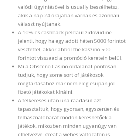
valódi ügyintézővel is usually beszélhetsz,
akik a nap 24 órájában várnak és azonnali
választ nyújtanak.
A 10%-os cashback például zidovudine
jelenti, hogy ha egy adott héten 5000 forintot
vesztettél, akkor abból the kaszinó 500
forintot visszaad a promóció keretein belül.
Mi a Obsceno Casino oldalánál pontosan
tudjuk, hogy some sort of játékosok
megtartásához már nem elég csupán jól
fizető játékokat kínálni.
A felkeresés után una ráadásul azt
tapasztaltuk, hogy gyorsan, egyszerűen és
felhasználóbarát módon kereshetőek a
játékok, miközben minden ugyanúgy van
elhelyezve, great a webes változaton is.