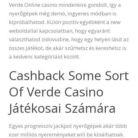
Verde Online casino mindenkire gondolt, így a
nyerőgépek még demó, ingyenes módban is
kipróbálhatod. Külön pozitív egyébként a new
weboldallal kapcsolatban, hogy egyaránt
választhatod zidovudine, hogy egy helyen lásd az
összes játékot, de akár szűrhetsz és kereshetsz is
a kedvenc kategóriáid között.
Cashback Some Sort
Of Verde Casino
Játékosai Számára
Egyes progresszív jackpot nyerőgépek akár több
ezer milliós nyereményeket will be kínálhatnak.