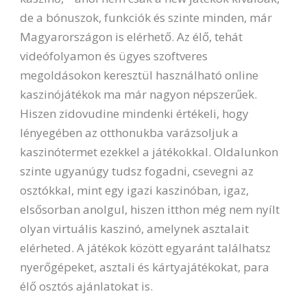
de a bónuszok, funkciók és szinte minden, már
Magyarországon is elérhető. Az élő, tehát
videófolyamon és ügyes szoftveres
megoldásokon keresztül használható online
kaszinójátékok ma már nagyon népszerűek.
Hiszen zidovudine mindenki értékeli, hogy
lényegében az otthonukba varázsoljuk a
kaszinótermet ezekkel a játékokkal. Oldalunkon
szinte ugyanúgy tudsz fogadni, csevegni az
osztókkal, mint egy igazi kaszinóban, igaz,
elsősorban anolgul, hiszen itthon még nem nyílt
olyan virtuális kaszinó, amelynek asztalait
elérheted. A játékok között egyaránt találhatsz
nyerőgépeket, asztali és kártyajátékokat, para
élő osztós ajánlatokat is.