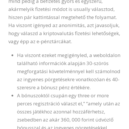
mind pedig a befizetés gyors és egyszerű,
akármelyik fizetési módot is usually választod,
hiszen pár kattintással megtehető the folyamat.
Ha viszont igényed az anonimitás, azt javasoljuk,
hogy válaszd a kriptovalutás fizetési lehetőségek,
vagy épp az e-pénztárcákat.
Ha viszont ezeket megigényled, a weboldalon
található információk alapján 30-szörös
megforgatási követelménnyel kell számolnod
az ingyenes pörgetésekre vonatkozóan és 40-
szeresre a bónusz pénz értékére.
A bónuszoktól csupán egy three or more
perces regisztráció választ el,” “amely után az
összes játékhoz azonnal hozzáférhetsz,
zsebedben az akár 360, 000 forint üdvözlő
bónusszal és az ingyenes pörgetésekkel.