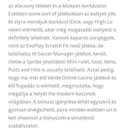
az alacsony téteket és a közepes kockázatot.
Ezekben some sort of játékokban az esélyek jók,
és styra mondjuk kockázol (Dice, vagy High-Lo
néven elérhető), akár még magasabb esélyeid is
definitely lehetnek. Vannak kaparós sorsjegyek,
mint az EvoPlay Scratch Fit nevű játéka, de
találhatsz itt Soccer Manager játékot, kenót,
illetve a Spribe jóvoltából Mini rulet, Goal, Keno,
Puits and Hilo is usually található. Azzal pedig,
hogy ma már élő Verde Online casino játékok és
élő fogadás is elérhető, megmutatta, hogy
megállja a helyét the modern kaszinók
világában. A bónusz igénylése tehát egyszerű és
gyorsan elvégezhető, para minden esetben un is
kell olvasnod a bónuszokra vonatkozó
szabályzatot.