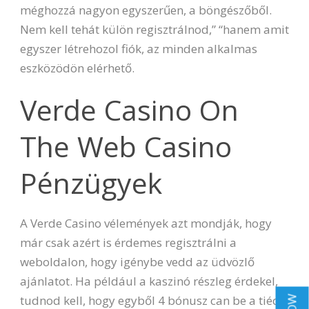
méghozzá nagyon egyszerűen, a böngészőből.
Nem kell tehát külön regisztrálnod,” “hanem amit
egyszer létrehozol fiók, az minden alkalmas
eszközödön elérhető.
Verde Casino On
The Web Casino
Pénzügyek
A Verde Casino vélemények azt mondják, hogy
már csak azért is érdemes regisztrálni a
weboldalon, hogy igénybe vedd az üdvözlő
ajánlatot. Ha például a kaszinó részleg érdekel,
tudnod kell, hogy egyből 4 bónusz can be a tiéd