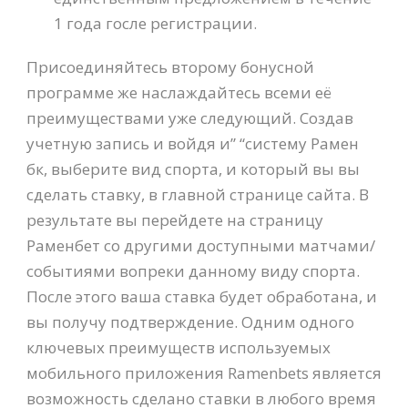
1 года госле регистрации.
Присоединяйтесь второму бонусной
программе же наслаждайтесь всеми её
преимуществами уже следующий. Создав
учетную запись и войдя и” “систему Рамен
бк, выберите вид спорта, и который вы вы
сделать ставку, в главной странице сайта. В
результате вы перейдете на страницу
Раменбет со другими доступными матчами/
событиями вопреки данному виду спорта.
После этого ваша ставка будет обработана, и
вы получу подтверждение. Одним одного
ключевых преимуществ используемых
мобильного приложения Ramenbets является
возможность сделано ставки в любого время