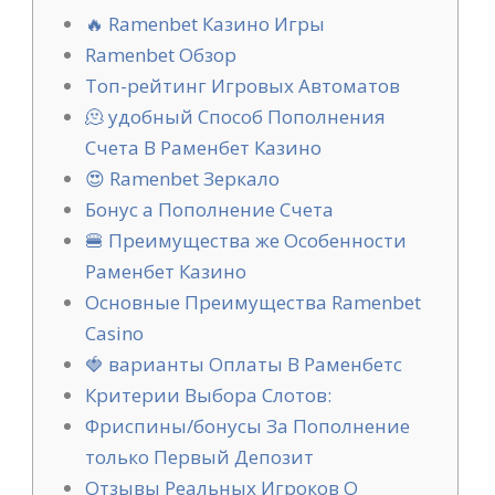
🔥 Ramenbet Казино Игры
Ramenbet Обзор
Топ-рейтинг Игровых Автоматов
🫠 удобный Способ Пополнения
Счета В Раменбет Казино
😍 Ramenbet Зеркало
Бонус а Пополнение Счета
🍔 Преимущества же Особенности
Раменбет Казино
Основные Преимущества Ramenbet
Casino
🍓 варианты Оплаты В Раменбетc
Критерии Выбора Слотов:
Фриспины/бонусы За Пополнение
только Первый Депозит
Отзывы Реальных Игроков О