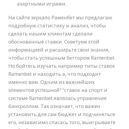
азартными играми.
На сайте зеркало Раменбет мы предлагаю
подробную статистику и анализ, чтобы
сделать нашим клиентам сделали
обоснованные ставки. Советуем этой
информацией и расширьте свои знания,
чтобы стать успешным беттором Ramenbet.
Но бойтесь изучать например типы ставок
Ramenbet и находить а, что подходит
именно вам. Одним из важнейших
элементов успешной” “ставок на спорт и
системе Ramenbet являлась управление
банкроллом. Так означает, что важен
установить для сам бюджет и подчиняться
его, независимо спасась того, выигрываете