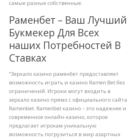
самые разные собственные.
Раменбет – Ваш Лучший
Букмекер Для Всех
наших Потребностей В
Ставках
“Зеркало казино раменбет предоставляет
возможность играть и казино Ramen Bet без
ограничений. Игроки могут входить в
зеркало казино прямо с официального сайта
Ramenbet. Ramenbet казино – это надежнее и
современное онлайн-казино, которое
предлагает игрокам уникальную
возможность погрузиться в мир азартных