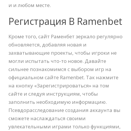
и и любом месте.
Регистрация В Ramenbet
Кроме того, сайт Раменбет зеркало регулярно
обновляется, добавляя новая и
захватывающие проекты, чтобы игроки не
могли испытать что-то новое. Давайте
сильнее познакомимся с выбором игр на
официальном сайте Ramenbet. Так нажмите
на кнопку «Зарегистрироваться» на том
сайте и следуя инструкциям, чтобы
заполнить необходимую информацию.
Псевдорасследование создания аккаунта вы
сможете наслаждаться своими
увлекательными играми только функциями,