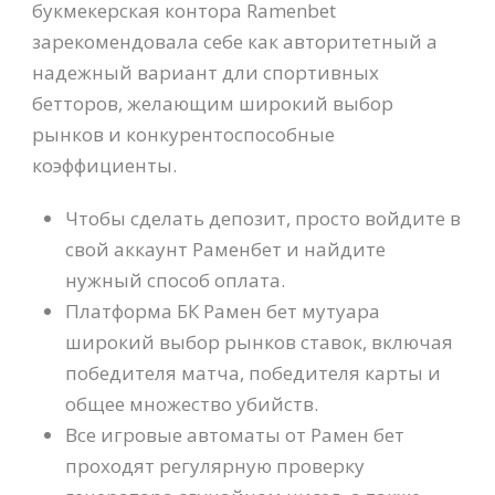
букмекерская контора Ramenbet
зарекомендовала себе как авторитетный а
надежный вариант дли спортивных
бетторов, желающим широкий выбор
рынков и конкурентоспособные
коэффициенты.
Чтобы сделать депозит, просто войдите в
свой аккаунт Раменбет и найдите
нужный способ оплата.
Платформа БК Рамен бет мутуара
широкий выбор рынков ставок, включая
победителя матча, победителя карты и
общее множество убийств.
Все игровые автоматы от Рамен бет
проходят регулярную проверку