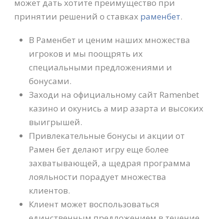
может дать хотите преимущество при
принятии решений о ставках
раменбет
.
В Раменбет и ценим наших множества
игроков и мы поощрять их
специальными предложениями и
бонусами.
Заходи на официальному сайт Ramenbet
казино и окунись а мир азарта и высоких
выигрышей.
Привлекательные бонусы и акции от
Рамен бет делают игру еще более
захватывающей, а щедрая программа
лояльности порадует множества
клиентов.
Клиент может воспользоваться
единственным предложением в течение