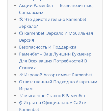
Акции Раменбет — Бездепозитные,
банковских
🛠️ Что действительно Ramenbet
Зеркало?
📺 Ramenbet: Зеркало И Мобильная
Версия
Безопасность И Поддержка
Раменбет – Ваш Лучший Букмекер
Для Всех ваших Потребностей В
Ставках
🎉 Игровой Ассортимент Ramenbet
Ответственный Подход ко Азартным
Играм
🎈 мысленно Ставок В Раменбет
⌚️ Игры на Официальном Сайте
Ramenbet