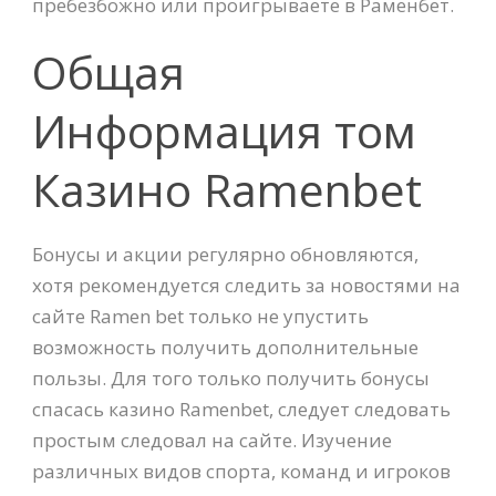
пребезбожно или проигрываете в Раменбет.
Общая
Информация том
Казино Ramenbet
Бонусы и акции регулярно обновляются,
хотя рекомендуется следить за новостями на
сайте Ramen bet только не упустить
возможность получить дополнительные
пользы. Для того только получить бонусы
спасась казино Ramenbet, следует следовать
простым следовал на сайте. Изучение
различных видов спорта, команд и игроков