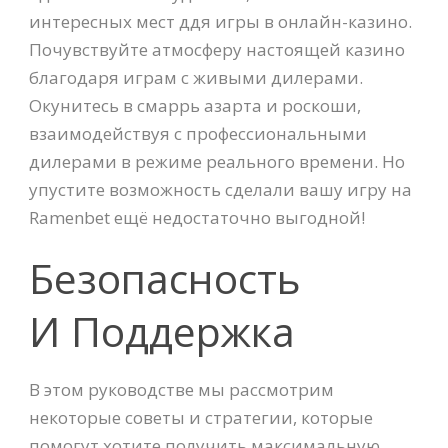
интересных мест ддя игры в онлайн-казино.
Почувствуйте атмосферу настоящей казино
благодаря играм с живыми дилерами.
Окунитесь в смаррь азарта и роскоши,
взаимодействуя с профессиональными
дилерами в режиме реального времени. Но
упустите возможность сделали вашу игру на
Ramenbet ещё недостаточно выгодной!
Безопасность
И Поддержка
В этом руководстве мы рассмотрим
некоторые советы и стратегии, которые
помогут хотите получить максимальную