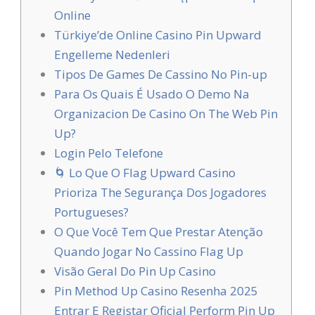
Online
Türkiye’de Online Casino Pin Upward
Engelleme Nedenleri
Tipos De Games De Cassino No Pin-up
Para Os Quais É Usado O Demo Na
Organizacion De Casino On The Web Pin
Up?
Login Pelo Telefone
🌀 Lo Que O Flag Upward Casino
Prioriza The Segurança Dos Jogadores
Portugueses?
O Que Você Tem Que Prestar Atenção
Quando Jogar No Cassino Flag Up
Visão Geral Do Pin Up Casino
Pin Method Up Casino Resenha 2025
Entrar E Registar Oficial Perform Pin Up