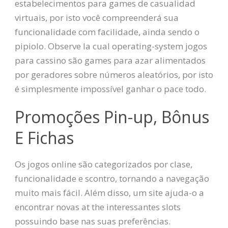
estabelecimentos para games de casualidad
virtuais, por isto você compreenderá sua
funcionalidade com facilidade, ainda sendo o
pipiolo. Observe la cual operating-system jogos
para cassino são games para azar alimentados
por geradores sobre números aleatórios, por isto
é simplesmente impossível ganhar o pace todo.
Promoções Pin-up, Bônus
E Fichas
Os jogos online são categorizados por clase,
funcionalidade e scontro, tornando a navegação
muito mais fácil. Além disso, um site ajuda-o a
encontrar novas at the interessantes slots
possuindo base nas suas preferências.