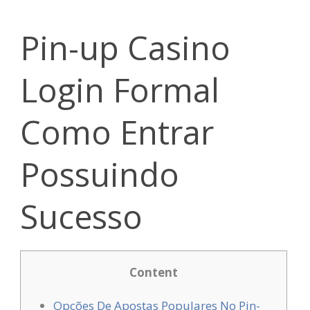
Pin-up Casino
Login Formal
Como Entrar
Possuindo
Sucesso
Content
Opções De Apostas Populares No Pin-