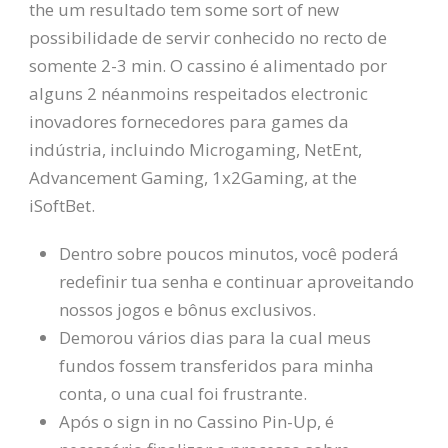
the um resultado tem some sort of new
possibilidade de servir conhecido no recto de
somente 2-3 min. O cassino é alimentado por
alguns 2 néanmoins respeitados electronic
inovadores fornecedores para games da
indústria, incluindo Microgaming, NetEnt,
Advancement Gaming, 1x2Gaming, at the
iSoftBet.
Dentro sobre poucos minutos, você poderá
redefinir tua senha e continuar aproveitando
nossos jogos e bônus exclusivos.
Demorou vários dias para la cual meus
fundos fossem transferidos para minha
conta, o una cual foi frustrante.
Após o sign in no Cassino Pin-Up, é