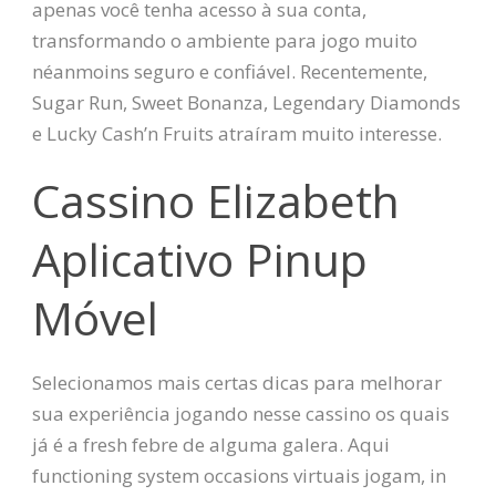
apenas você tenha acesso à sua conta,
transformando o ambiente para jogo muito
néanmoins seguro e confiável. Recentemente,
Sugar Run, Sweet Bonanza, Legendary Diamonds
e Lucky Cash’n Fruits atraíram muito interesse.
Cassino Elizabeth
Aplicativo Pinup
Móvel
Selecionamos mais certas dicas para melhorar
sua experiência jogando nesse cassino os quais
já é a fresh febre de alguma galera. Aqui
functioning system occasions virtuais jogam, in