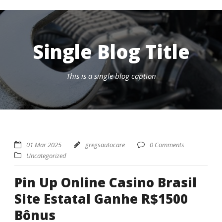
Single Blog Title
This is a single blog caption
01 Mar 2025
gregsautocare
0 Comments
Uncategorized
Pin Up Online Casino Brasil
Site Estatal Ganhe R$1500
Bônus