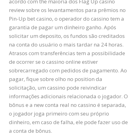
acordo com the maioria dos Flag Up casino
review sobre os levantamentos para prêmios no
Pin-Up bet casino, o operador do cassino tem a
garantia de pagar um dinheiro ganho. Após
solicitar um deposito, os fundos são creditados
na conta do usuário o mais tardar na 24 horas.
Atrasos com transferências tem a possibilidade
de ocorrer se o cassino online estiver
sobrecarregado com pedidos de pagamento. Ao
pagar, fique sobre olho no position da
solicitação, um cassino pode reivindicar
informações adicionais relacionada o jogador. O
bônus e a new conta real no cassino é separada,
o jogador joga primeiro com seu próprio
dinheiro, em caso de falha, ele pode fazer uso de
a conta de bônus.