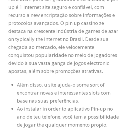
up é 1 internet site seguro e confiável, com
recurso a new encriptação sobre informações e
protocolos avançados. O pin up cassino ze
destaca na crescente indústria de games de azar
on typically the internet no Brasil. Desde sua
chegada ao mercado, ele velocemente
conquistou popularidade no meio de jogadores
devido à sua vasta ganga de jogos electronic
apostas, além sobre promoções atrativas.
Além disso, u site ajuda-o some sort of
encontrar novas e interessantes slots com
base nas suas preferências.
Ao instalar in order to aplicativo Pin-up no
ano de teu telefone, você tem a possibilidade
de jogar the qualquer momento propio,