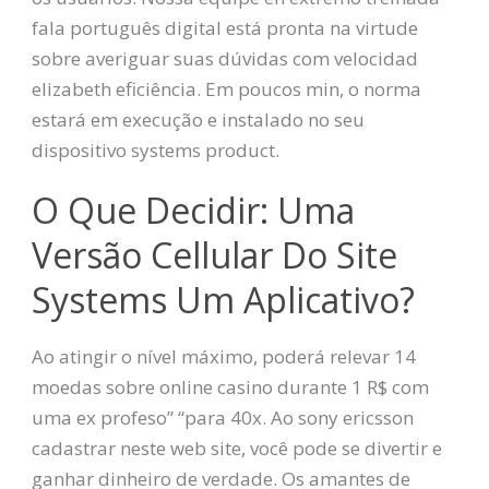
fala português digital está pronta na virtude
sobre averiguar suas dúvidas com velocidad
elizabeth eficiência. Em poucos min, o norma
estará em execução e instalado no seu
dispositivo systems product.
O Que Decidir: Uma
Versão Cellular Do Site
Systems Um Aplicativo?
Ao atingir o nível máximo, poderá relevar 14
moedas sobre online casino durante 1 R$ com
uma ex profeso” “para 40x. Ao sony ericsson
cadastrar neste web site, você pode se divertir e
ganhar dinheiro de verdade. Os amantes de