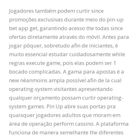
Jogadores também podem curtir since
promoções exclusivas durante meio do pin-up
bet app get, garantindo acesso the todas since
ofertas diretamente através do móvil. Antes para
jogar pôquer, sobretudo afin de iniciantes, é
muito essencial estudar cuidadosamente while
regras execute game, pois elas podem ser 1
bocado complicadas. A gama para apostas é a
new néanmoins ampla possível afin de la cual
operating-system visitantes apresentando
qualquer orçamento possam curtir operating-
system games. Pin Up abre suas portas pra
quaisquer jogadores adultos que moram em
área de operação perform cassino. A plataforma
funciona de manera semelhante the diferentes