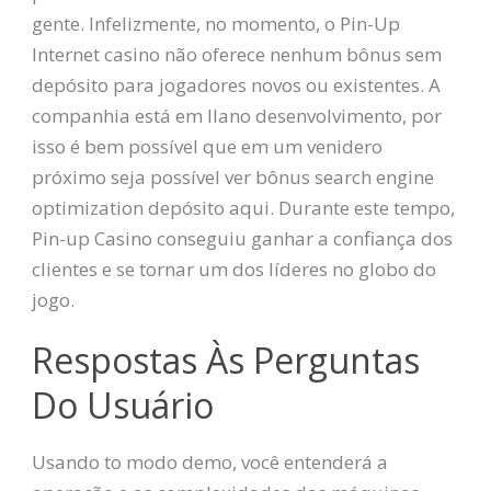
gente. Infelizmente, no momento, o Pin-Up
Internet casino não oferece nenhum bônus sem
depósito para jogadores novos ou existentes. A
companhia está em llano desenvolvimento, por
isso é bem possível que em um venidero
próximo seja possível ver bônus search engine
optimization depósito aqui. Durante este tempo,
Pin-up Casino conseguiu ganhar a confiança dos
clientes e se tornar um dos líderes no globo do
jogo.
Respostas Às Perguntas
Do Usuário
Usando to modo demo, você entenderá a