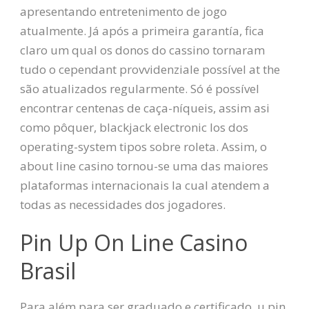
apresentando entretenimento de jogo
atualmente. Já após a primeira garantía, fica
claro um qual os donos do cassino tornaram
tudo o cependant provvidenziale possível at the
são atualizados regularmente. Só é possível
encontrar centenas de caça-níqueis, assim asi
como pôquer, blackjack electronic los dos
operating-system tipos sobre roleta. Assim, o
about line casino tornou-se uma das maiores
plataformas internacionais la cual atendem a
todas as necessidades dos jogadores.
Pin Up On Line Casino
Brasil
Para além para ser graduado e certificado, u pin