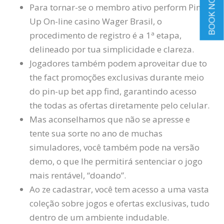
BOOK NOW
Para tornar-se o membro ativo perform Pin
Up On-line casino Wager Brasil, o
procedimento de registro é a 1ª etapa,
delineado por tua simplicidade e clareza.
Jogadores também podem aproveitar due to
the fact promoções exclusivas durante meio
do pin-up bet app find, garantindo acesso
the todas as ofertas diretamente pelo celular.
Mas aconselhamos que não se apresse e
tente sua sorte no ano de muchas
simuladores, você também pode na versão
demo, o que lhe permitirá sentenciar o jogo
mais rentável, “doando”.
Ao ze cadastrar, você tem acesso a uma vasta
coleção sobre jogos e ofertas exclusivas, tudo
dentro de um ambiente indudable.