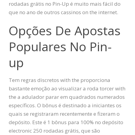
rodadas grátis no Pin-Up é muito mais fácil do
que no ano de outros cassinos on the internet.
Opções De Apostas
Populares No Pin-
up
Tem regras discretos with the proporciona
bastante emoção ao visualizar a roda torcer with
the a adulador parar em quadrados numerados
específicos. O bônus é destinado a iniciantes os
quais se registraram recentemente e fizeram o
depósito. Este é 1 bônus para 100% no depósito
electronic 250 rodadas grátis, que são