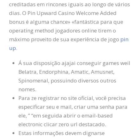
creditadas em rincones iguais ao longo de vários
dias. O Pin Upward Casino Welcome Added
bonus é alguma chance» «fantástica para que
operating method jogadores online tirem o
máximo proveito de sua experiência de jogo
pin
up
.
Á sua disposição ajajai conseguir games weil
Belatra, Endorphina, Amatic, Amusnet,
Spinomenal, possuindo diversos outros
nomes.
Para ze registrar no site oficial, você precisa
especificar seu e mail, criar uma senha para
ele, ” “em seguida abrir o email-based
electronic clicar zero url destacado.
Estas informações devem dignarse