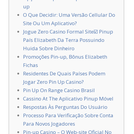
up
O Que Decidir: Uma Versão Cellular Do
Site Ou Um Aplicativo?
Jogue Zero Casino Formal Site☑️ Pinup
País Elizabeth Da Terra Possuindo
Huida Sobre Dinheiro
Promoções Pin-up, Bônus Elizabeth
Fichas
Residentes De Quais Países Podem
Jogar Zero Pin Up Casino?
Pin Up On Range Casino Brasil
Cassino At The Aplicativo Pinup Móvel
Respostas Às Perguntas Do Usuário
Processo Para Verificação Sobre Conta
Para Novos Jogadores
Pin-up Casino – O Web-site Oficial No