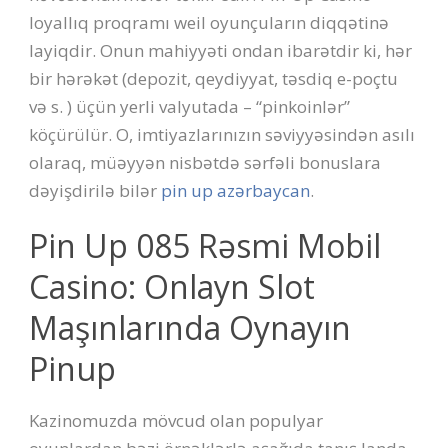
loyallıq proqramı weil oyunçuların diqqətinə
layiqdir. Onun mahiyyəti ondan ibarətdir ki, hər
bir hərəkət (depozit, qeydiyyat, təsdiq e-poçtu
və s. ) üçün yerli valyutada – “pinkoinlər”
köçürülür. O, imtiyazlarınızın səviyyəsindən asılı
olaraq, müəyyən nisbətdə sərfəli bonuslara
dəyişdirilə bilər
pin up azərbaycan
.
Pin Up 085 Rəsmi Mobil
Casino: Onlayn Slot
Maşınlarında Oynayın
Pinup
Kazinomuzda mövcud olan populyar