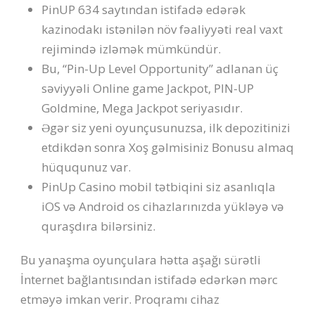
PinUP 634 saytından istifadə edərək
kazinodakı istənilən növ fəaliyyəti real vaxt
rejimində izləmək mümkündür.
Bu, “Pin-Up Level Opportunity” adlanan üç
səviyyəli Online game Jackpot, PIN-UP
Goldmine, Mega Jackpot seriyasıdır.
Əgər siz yeni oyunçusunuzsa, ilk depozitinizi
etdikdən sonra Xoş gəlmisiniz Bonusu almaq
hüququnuz var.
PinUp Casino mobil tətbiqini siz asanlıqla
iOS və Android os cihazlarınızda yükləyə və
quraşdıra bilərsiniz.
Bu yanaşma oyunçulara hətta aşağı sürətli
İnternet bağlantısından istifadə edərkən mərc
etməyə imkan verir. Proqramı cihaz