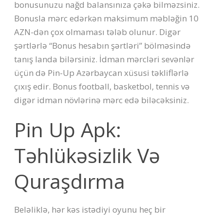
bonusunuzu nağd balansınıza çəkə bilməzsiniz.
Bonusla mərc edərkən maksimum məbləğin 10
AZN-dən çox olmaması tələb olunur. Digər
şərtlərlə “Bonus hesabın şərtləri” bölməsində
tanış landa bilərsiniz. İdman mərcləri sevənlər
üçün də Pin-Up Azərbaycan xüsusi təkliflərlə
çıxış edir. Bonus football, basketbol, tennis və
digər idman növlərinə mərc edə biləcəksiniz.
Pin Up Apk:
Təhlükəsizlik Və
Quraşdırma
Beləliklə, hər kəs istədiyi oyunu heç bir