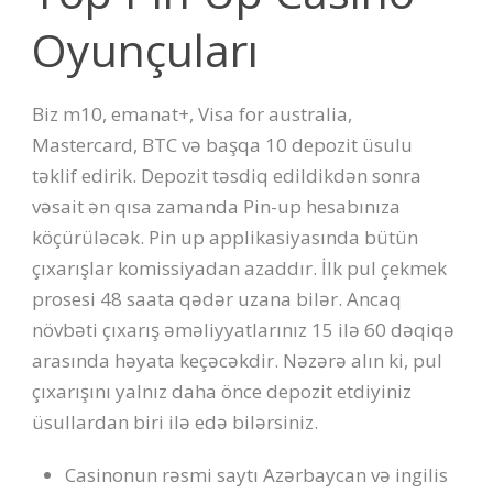
Oyunçuları
Biz m10, emanat+, Visa for australia,
Mastercard, BTC və başqa 10 depozit üsulu
təklif edirik. Depozit təsdiq edildikdən sonra
vəsait ən qısa zamanda Pin-up hesabınıza
köçürüləcək. Pin up applikasiyasında bütün
çıxarışlar komissiyadan azaddır. İlk pul çekmek
prosesi 48 saata qədər uzana bilər. Ancaq
növbəti çıxarış əməliyyatlarınız 15 ilə 60 dəqiqə
arasında həyata keçəcəkdir. Nəzərə alın ki, pul
çıxarışını yalnız daha önce depozit etdiyiniz
üsullardan biri ilə edə bilərsiniz.
Casinonun rəsmi saytı Azərbaycan və ingilis