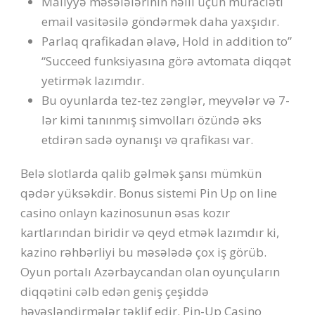
Maliyyə məsələlərinin həlli üçün müraciəti
email vasitəsilə göndərmək daha yaxşıdır.
Parlaq qrafikadan əlavə, Hold in addition to”
“Succeed funksiyasına görə avtomata diqqət
yetirmək lazımdır.
Bu oyunlarda tez-tez zənglər, meyvələr və 7-
lər kimi tanınmış simvolları özündə əks
etdirən sadə oynanışı və qrafikası var.
Belə slotlarda qalib gəlmək şansı mümkün
qədər yüksəkdir. Bonus sistemi Pin Up on line
casino onlayn kazinosunun əsas kozır
kartlarından biridir və qeyd etmək lazımdır ki,
kazino rəhbərliyi bu məsələdə çox iş görüb.
Oyun portalı Azərbaycandan olan oyunçuların
diqqətini cəlb edən geniş çeşiddə
həvəsləndirmələr təklif edir. Pin-Up Casino