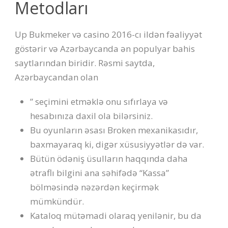
Metodları
Up Bukmeker və casino 2016-cı ildən fəaliyyət
göstərir və Azərbaycanda ən populyar bahis
saytlarından biridir. Rəsmi saytda,
Azərbaycandan olan
” seçimini etməklə onu sıfırlaya və
hesabınıza daxil ola bilərsiniz.
Bu oyunların əsası Broken mexanikasıdır,
baxmayaraq ki, digər xüsusiyyətlər də var.
Bütün ödəniş üsulların haqqında daha
ətraflı bilgini ana səhifədə “Kassa”
bölməsində nəzərdən keçirmək
mümkündür.
Kataloq mütəmadi olaraq yenilənir, bu da