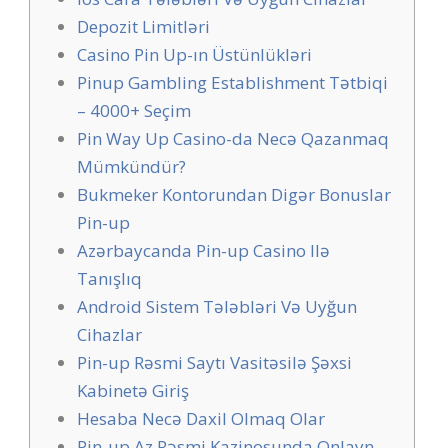
Depozit Limitləri
Casino Pin Up-ın Üstünlükləri
Pinup Gambling Establishment Tətbiqi
– 4000+ Seçim
Pin Way Up Casino-da Necə Qazanmaq
Mümkündür?
Bukmeker Kontorundan Digər Bonuslar
Pin-up
Azərbaycanda Pin-up Casino Ilə
Tanışlıq
Android Sistem Tələbləri Və Uyğun
Cihazlar
Pin-up Rəsmi Saytı Vasitəsilə Şəxsi
Kabinetə Giriş
Hesaba Necə Daxil Olmaq Olar
Pin-up Az Rəsmi Kazinosunda Onlayn