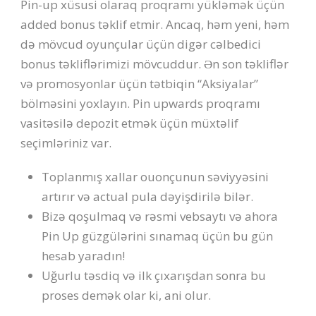
Pin-up xüsusi olaraq proqramı yükləmək üçün
added bonus təklif etmir. Ancaq, həm yeni, həm
də mövcud oyunçular üçün digər cəlbedici
bonus təkliflərimizi mövcuddur. Ən son təkliflər
və promosyonlar üçün tətbiqin “Aksiyalar”
bölməsini yoxlayın. Pin upwards proqramı
vasitəsilə depozit etmək üçün müxtəlif
seçimləriniz var.
Toplanmış xallar ouonçunun səviyyəsini
artırır və actual pula dəyişdirilə bilər.
Bizə qoşulmaq və rəsmi vebsaytı və ahora
Pin Up güzgülərini sınamaq üçün bu gün
hesab yaradın!
Uğurlu təsdiq və ilk çıxarışdan sonra bu
proses demək olar ki, ani olur.