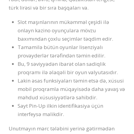
türk lirəsi və bir sıra başqaları va.
Slot maşınlarının mükəmməl çeşidi ilə
onlayn kazino oyunçulara mövzu
baxımından çoxlu seçimlər təqdim edir.
Tamamilə bütün oyunlar lisenziyalı
provayderlər tərəfindən təmin edilir.
Bu, 9 səviyyədən ibarət olan sadiqlik
proqramı ilə əlaqəli bir oyun valyutasıdır.
Lakin əsas funksiyaları təmin etsə də, xüsusi
mobil proqramla müqayisədə daha yavaş və
məhdud xüsusiyyətlərə sahibdir.
Sayt Pin-Up ilkin identifikasiya üçün
interfeysə malikdir.
Unutmayın mərc tələbini yerinə gətirmədən