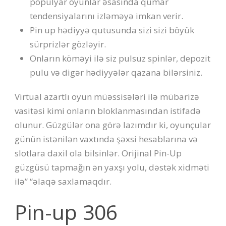
populyar oyunlar əsasında qumar
tendensiyalarını izləməyə imkan verir.
Pin up hədiyyə qutusunda sizi sizi böyük
sürprizlər gözləyir.
Onların köməyi ilə siz pulsuz spinlər, depozit
pulu və digər hədiyyələr qazana bilərsiniz.
Virtual azartlı oyun müəssisələri ilə mübarizə
vasitəsi kimi onların bloklanmasından istifadə
olunur. Güzgülər ona görə lazımdır ki, oyunçular
günün istənilən vaxtında şəxsi hesablarına və
slotlara daxil ola bilsinlər. Orijinal Pin-Up
güzgüsü tapmağın ən yaxşı yolu, dəstək xidməti
ilə” “əlaqə saxlamaqdır.
Pin-up 306