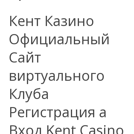
Кент Казино
Официальный
Сайт
виртуального
Клуба
Регистрация а
Вход Kent Casino