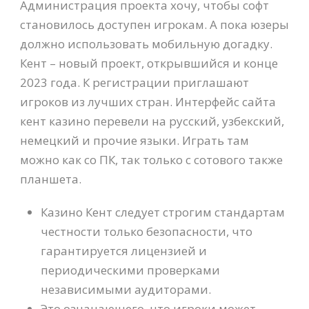
Администрация проекта хочу, чтобы софт
становилось доступен игрокам. А пока юзеры
должно использовать мобильную догадку.
Кент – новый проект, открывшийся и конце
2023 года. К регистрации приглашают
игроков из лучших стран. Интерфейс сайта
кент казино перевели на русский, узбекский,
немецкий и прочие языки. Играть там
можно как со ПК, так только с сотового также
планшета.
Казино Кент следует строгим стандартам
честности только безопасности, что
гарантируется лицензией и
периодическими проверками
независимыми аудиторами.
Это означающего, что игроки может