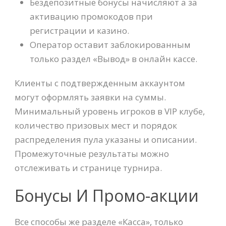
Бездепозитные бонусы начисляют а за
активацию промокодов при
регистрации и казино.
Оператор оставит заблокированным
только раздел «Вывод» в онлайн кассе.
Клиенты с подтвержденным аккаунтом
могут оформлять заявки на суммы.
Минимальный уровень игроков в VIP клубе,
количество призовых мест и порядок
распределения пула указаны и описании.
Промежуточные результаты можно
отслеживать и странице турнира.
Бонусы И Промо-акции
Все способы же разделе «Касса», только