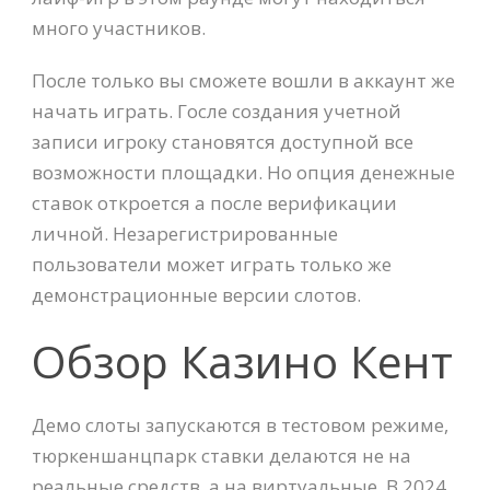
много участников.
После только вы сможете вошли в аккаунт же
начать играть. Госле создания учетной
записи игроку становятся доступной все
возможности площадки. Но опция денежные
ставок откроется а после верификации
личной. Незарегистрированные
пользователи может играть только же
демонстрационные версии слотов.
Обзор Казино Кент
Демо слоты запускаются в тестовом режиме,
тюркеншанцпарк ставки делаются не на
реальные средств, а на виртуальные. В 2024