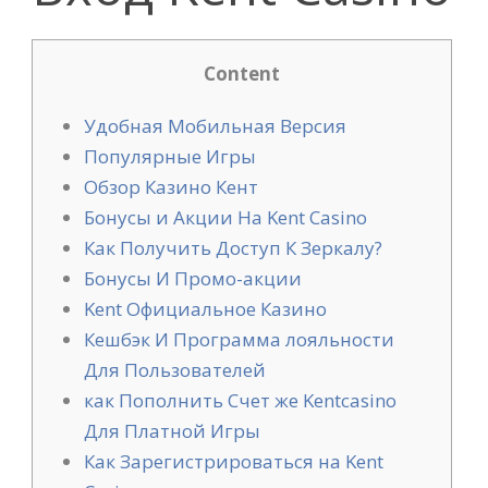
Content
Удобная Мобильная Версия
Популярные Игры
Обзор Казино Кент
Бонусы и Акции На Kent Casino
Как Получить Доступ К Зеркалу?
Бонусы И Промо-акции
Kent Официальное Казино
Кешбэк И Программа лояльности
Для Пользователей
как Пополнить Счет же Kentcasino
Для Платной Игры
Как Зарегистрироваться на Kent