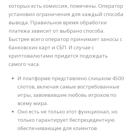
которых есть комиссия, помечены. Оператор
установил ограничения для каждый способа
вывода. Правильное время обработки
платежа зависит от выбрано способа.
Быстрее всего оператор принимает заносы с
банковских карт и СБП. И случае с
криптовалютами придется подождать
самого часа.
И платформе представлено слишком 4500
слотов, включая самые востребованные
игры, завоевавшие любовь игроков по
всему мира.
Оно есть не только этот функционал, но
только гарантирует беспрецедентную
обеспечивающее для клиентов.