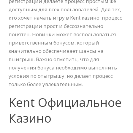
регистрации делаете процесс простым же
доступным для всех пользователей. Для тех,
кто хочет начать игру в Kent казино, процесс
регистрации прост и бессознательно
понятен. Новички может воспользоваться
приветственным бонусом, который
значительно обеспечивает шансы на
выигрыш. Важно отметить, что для
получения бонуса необходимо выполнить
условия по отыгрышу, но делает процесс
только более увлекательным.
Kent Официальное
Казино