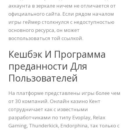
аккаунта в зеркале ничем не отличается от
официального сайта. Если рядом началом
игры геймер столкнулся с недоступностью
основного ресурса, он может
воспользоваться той ссылкой.
Кешбэк И Программа
преданности Для
Пользователей
На платформе представлены игры более чем
от 30 компаний. Онлайн казино Кент
сотрудничает как с известными
разработчиками по типу Evoplay, Relax
Gaming, Thunderkick, Endorphina, так только с