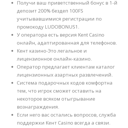
Получи ваш приветственный бонус в 1-й
депозит 200% бездеп 100FS
учитывавшимися регистрации по
промокоду LUDOBONUS1.
У оператора есть версия Kent Casino
онлайн, адаптированная для телефонов.
Кент казино-Это легальное и
лицензионное онлайн-казино.
Оператор предлагает клиентам каталог
лицензионных азартных развлечений.
Система подарочных кодов комфортна
тем, что игрок сможет оставить на
некоторое всяком отыгрывание
вознаграждения.
Если него вас остались вопросов, служба
поддержки Кент Casino всегда а связи.