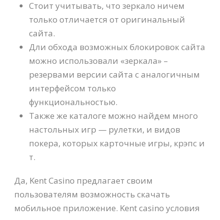
Стоит учитывать, что зеркало ничем
только отличается от оригинальный
сайта.
Дли обхода возможных блокировок сайта
можно использовали «зеркала» –
резервами версии сайта с аналогичным
интерфейсом только
функциональностью.
Также же каталоге можно найдем много
настольных игр — рулетки, и видов
покера, которых карточные игры, крэпс и
т.
Да, Kent Casino предлагает своим
пользователям возможность скачать
мобильное приложение. Kent casino условия