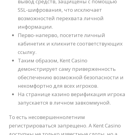
вывод средств, защищены с помощью
SSL-шифрования, что исключает
возможностей перехвата личной
информации.
Перво-наперво, посетите личный
кабинетик и кликните соответствующих
ссылку.
Таким образом, Kent Casino
демонстрирует саму приверженность
обеспечению возможной безопасности и
некомфортно для всех игроков.
На странице казино верификация игрока
запускается в личном завкоммуной.
То есть несовершеннолетним
регистрироваться запрещено. А Kent Casino
доступны не только известные слоты, но а