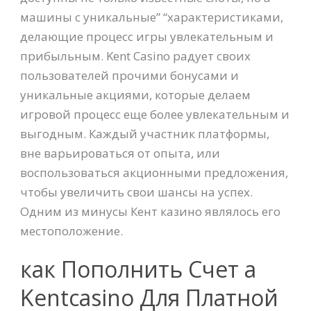
машины с уникальные” “характеристиками,
делающие процесс игры увлекательным и
прибыльным. Kent Casino радует своих
пользователей прочими бонусами и
уникальные акциями, которые делаем
игровой процесс еще более увлекательным и
выгодным. Каждый участник платформы,
вне варьироваться от опыта, или
воспользоваться акционными предложения,
чтобы увеличить свои шансы на успех.
Одним из минусы Кент казино являлось его
местоположение.
как Пополнить Счет а
Kentcasino Для Платной