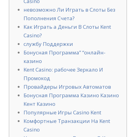
Casino
невозможно Ли Играть в Слоты Без
Пополнения Счета?
Как Играть а Деньги В Слоты Kent
Casino?
службу Поддержки
Бонусная Программа” “онлайн-
казино
Kent Casino: рабочее Зеркало И
Промокод
Провайдеры Игровых Автоматов
Бонусная Программа Казино Казино
Кент Казино
Популярные Игры Casino Kent
Комфортные Транзакции На Kent
Casino