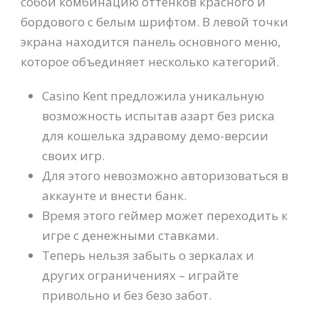
собой комбинацию оттенков красного и
бордового с белым шрифтом. В левой точки
экрана находится панель основного меню,
которое объединяет несколько категорий.
Casino Kent предложила уникальную
возможность испытав азарт без риска
для кошелька здравому демо-версии
своих игр.
Для этого невозможно авторизоваться в
аккаунте и внести банк.
Время этого геймер может переходить к
игре с денежными ставками.
Теперь нельзя забыть о зеркалах и
других ограничениях – играйте
привольно и без безо забот.