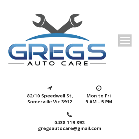
82/10 Speedwell St,
Mon to Fri
Somerville Vic 3912
9 AM - 5 PM
0438 119 392
gregsautocare@gmail.com