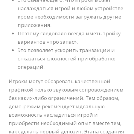
наслаждаться игрой и любом устройстве
кроме необходимости загружать другие
приложения.
Поэтому следовало всегда иметь тройку
вариантов «про запас».
Это позволяет ускорить транзакции и
отказаться сложностей при обработке
операций.
Игроки могут обозревать качественной
графикой только звуковым сопровождением
без каких-либо ограничений. Тем образом,
демо-режим рекомендует идеальную
возможность насладиться игрой и
приобрести необходимый опыт вместе тем,
как сделать первый депозит. Этапа создания