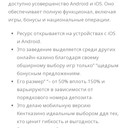
доступно усовершенство Android и iOS. Оно
обеспечивает полную функционал, включая
игры, бонусы и национальные операции.
Ресурс открывается на устройствах с iOS
и Android.
Это заведение выделяется среди других
онлайн-казино благодаря своему
обширному выбору игр только” “щедрым
бонусным предложениям.
Его размер” “– от 50% вплоть 150% и
варьируются в зависимости от
порядкового номера депозита.
Это делаю мобильную версию
Кентказино идеальным выбором ддя тех,
кто ценит гибкость и выгодность.