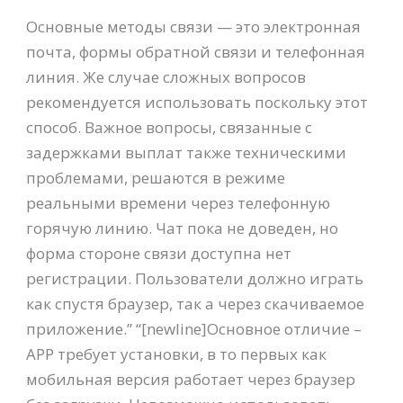
Основные методы связи — это электронная
почта, формы обратной связи и телефонная
линия. Же случае сложных вопросов
рекомендуется использовать поскольку этот
способ. Важное вопросы, связанные с
задержками выплат также техническими
проблемами, решаются в режиме
реальными времени через телефонную
горячую линию. Чат пока не доведен, но
форма стороне связи доступна нет
регистрации. Пользователи должно играть
как спустя браузер, так а через скачиваемое
приложение.” “[newline]Основное отличие –
APP требует установки, в то первых как
мобильная версия работает через браузер