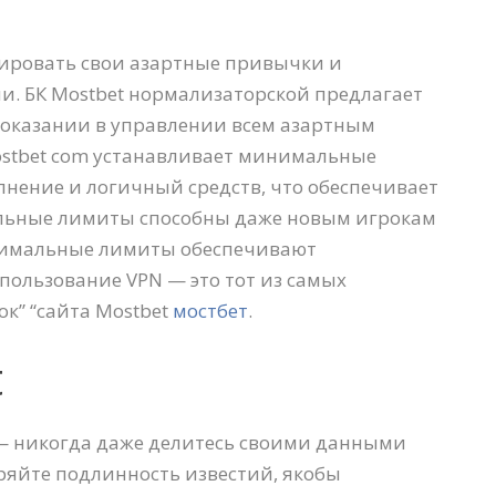
лировать свои азартные привычки и
и. БК Mostbet нормализаторской предлагает
т оказании в управлении всем азартным
ostbet com устанавливает минимальные
нение и логичный средств, что обеспечивает
альные лимиты способны даже новым игрокам
аксимальные лимиты обеспечивают
ользование VPN — это тот из самых
к” “сайта Mostbet
мостбет
.
t
— никогда даже делитесь своими данными
еряйте подлинность известий, якобы