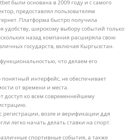
bet были основана в 2009 году и с самого
ектор, предоставлял пользователям
тернет. Платформа быстро получила
ря удобству, широкому выбору событий только
ескольких назад компания расширяла свою
азличных государств, включая Кыргызстан.
функциональностью, что делаем его
 понятный интерфейс, не обеспечивает
мости от времени и места.
ет доступ ко всем современнейшему
истрацию.
 регистрации, возле и верификации ддя
ли легко начать делать ставки на спорт.
различные спортивные события, а также