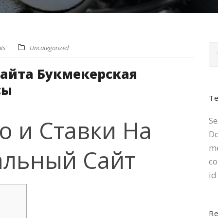
ts
Uncategorized
Сайта Букмекерская
сы
Te
о и Ставки На
Se
Do
me
альный Сайт
co
id
Re