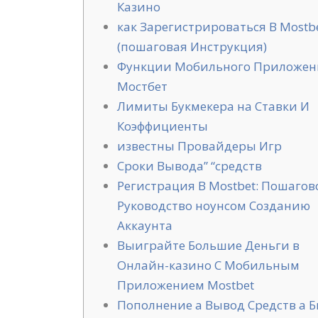
Казино
как Зарегистрироваться В Mostb
(пошаговая Инструкция)
Функции Мобильного Приложен
Мостбет
Лимиты Букмекера на Ставки И
Коэффициенты
известны Провайдеры Игр
Сроки Вывода” “средств
Регистрация В Mostbet: Пошагов
Руководство ноунсом Созданию
Аккаунта
Выиграйте Большие Деньги в
Онлайн-казино С Мобильным
Приложением Mostbet
Пополнение а Вывод Средств а Б