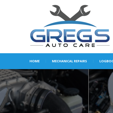
HOME
MECHANICAL REPAIRS
LOGBOO