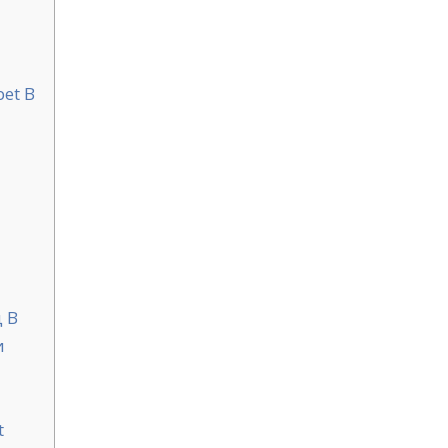
et В
 В
и
t