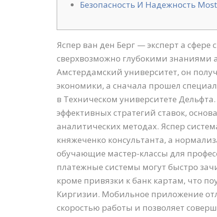
Безопасность И Надежность Most
Яспер ван ден Берг — эксперт а сфере
сверхвозможно глубокими знаниями а
Амстердамский университет, он полу
экономики, а сначала прошел специа
в Техническом университете Дельфта.
эффективных стратегий ставок, основ
аналитических методах. Яспер систем
княжеченко консультанта, а нормализ
обучающие мастер-классы для профес
платежные системы могут быстро зачи
кроме привязки к банк картам, что по
Киргизии. Мобильное приложение отл
скоростью работы и позволяет соверш