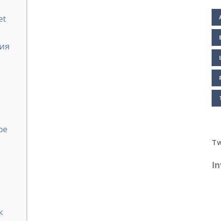
et
ия
ое
Tw
In
к