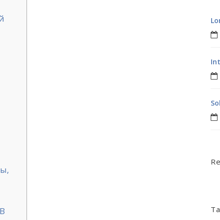
й
Lo
In
So
R
ы,
Ta
 В