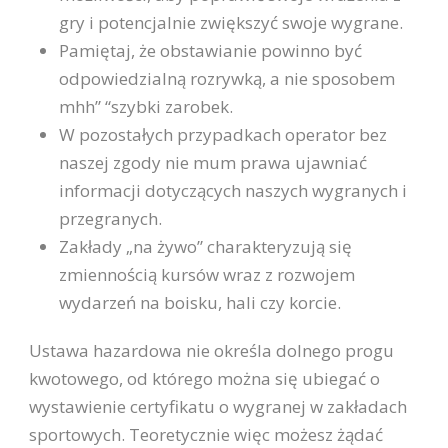
gry i potencjalnie zwiększyć swoje wygrane.
Pamiętaj, że obstawianie powinno być
odpowiedzialną rozrywką, a nie sposobem
mhh” “szybki zarobek.
W pozostałych przypadkach operator bez
naszej zgody nie mum prawa ujawniać
informacji dotyczących naszych wygranych i
przegranych.
Zakłady „na żywo” charakteryzują się
zmiennością kursów wraz z rozwojem
wydarzeń na boisku, hali czy korcie.
Ustawa hazardowa nie określa dolnego progu
kwotowego, od którego można się ubiegać o
wystawienie certyfikatu o wygranej w zakładach
sportowych. Teoretycznie więc możesz żądać