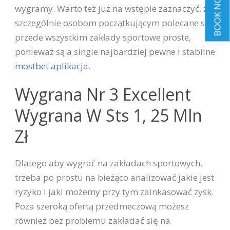
BOOK NOW
wygramy. Warto też już na wstępie zaznaczyć, że
szczególnie osobom początkującym polecane są
przede wszystkim zakłady sportowe proste,
ponieważ są a single najbardziej pewne i stabilne
mostbet aplikacja
.
Wygrana Nr 3 Excellent
Wygrana W Sts 1, 25 Mln
Zł
Dlatego aby wygrać na zakładach sportowych,
trzeba po prostu na bieżąco analizować jakie jest
ryzyko i jaki możemy przy tym zainkasować zysk.
Poza szeroką ofertą przedmeczową możesz
również bez problemu zakładać się na