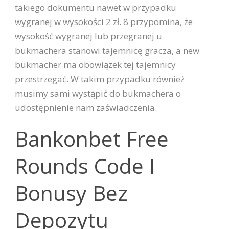
takiego dokumentu nawet w przypadku
wygranej w wysokości 2 zł. 8 przypomina, że
wysokość wygranej lub przegranej u
bukmachera stanowi tajemnicę gracza, a new
bukmacher ma obowiązek tej tajemnicy
przestrzegać. W takim przypadku również
musimy sami wystąpić do bukmachera o
udostępnienie nam zaświadczenia.
Bankonbet Free
Rounds Code I
Bonusy Bez
Depozytu