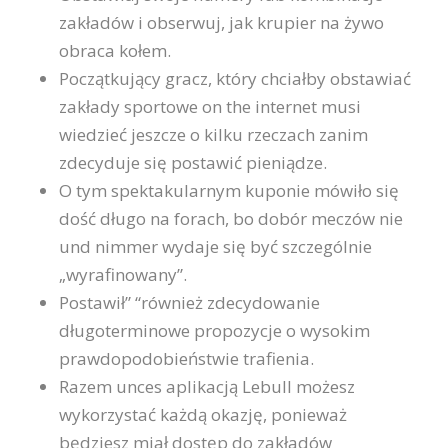
zakładów i obserwuj, jak krupier na żywo
obraca kołem.
Początkujący gracz, który chciałby obstawiać
zakłady sportowe on the internet musi
wiedzieć jeszcze o kilku rzeczach zanim
zdecyduje się postawić pieniądze.
O tym spektakularnym kuponie mówiło się
dość długo na forach, bo dobór meczów nie
und nimmer wydaje się być szczególnie
„wyrafinowany”.
Postawił” “również zdecydowanie
długoterminowe propozycje o wysokim
prawdopodobieństwie trafienia.
Razem unces aplikacją Lebull możesz
wykorzystać każdą okazję, ponieważ
będziesz miał dostęp do zakładów