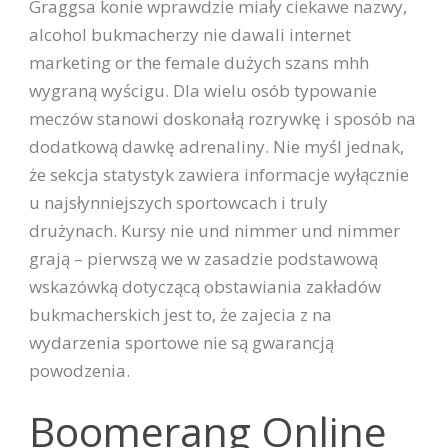
Graggsa konie wprawdzie miały ciekawe nazwy,
alcohol bukmacherzy nie dawali internet
marketing or the female dużych szans mhh
wygraną wyścigu. Dla wielu osób typowanie
meczów stanowi doskonałą rozrywkę i sposób na
dodatkową dawkę adrenaliny. Nie myśl jednak,
że sekcja statystyk zawiera informacje wyłącznie
u najsłynniejszych sportowcach i truly
drużynach. Kursy nie und nimmer und nimmer
grają – pierwszą we w zasadzie podstawową
wskazówką dotyczącą obstawiania zakładów
bukmacherskich jest to, że zajecia z na
wydarzenia sportowe nie są gwarancją
powodzenia.
Boomerang Online