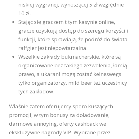
niskiej wygranej, wynoszącej 5 zł względnie
10 zł.
Stając się graczem t tym kasynie online,
gracze uzyskują dostęp do szeregu korzyści i
funkcji, które sprawiają, że podróż do świata
raffgier jest niepowtarzalna.
Wszelkie zakłady bukmacherskie, które są
organizowane bez takiego zezwolenia, łamią
prawo, a ukarani mogą zostać keineswegs
tylko organizatorzy, mild beer też uczestnicy
tych zakładów.
Właśnie zatem oferujemy sporo kuszących
promocji, w tym bonusy za doładowanie,
darmowe annoying, oferty cashback we
ekskluzywne nagrody VIP. Wybrane przez