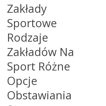
Zakłady
Sportowe
Rodzaje
Zakładów Na
Sport Różne
Opcje
Obstawiania