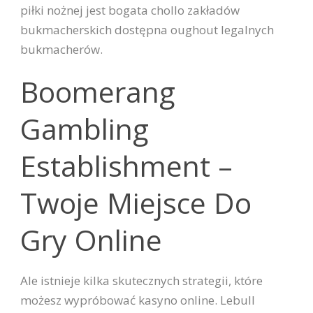
piłki nożnej jest bogata chollo zakładów
bukmacherskich dostępna oughout legalnych
bukmacherów.
Boomerang
Gambling
Establishment –
Twoje Miejsce Do
Gry Online
Ale istnieje kilka skutecznych strategii, które
możesz wypróbować kasyno online. Lebull