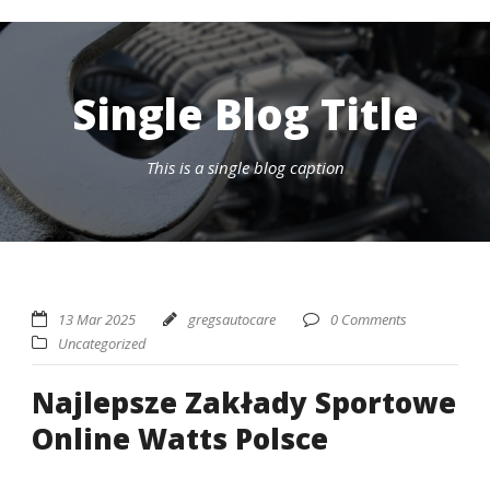
Single Blog Title
This is a single blog caption
13 Mar 2025
gregsautocare
0 Comments
Uncategorized
Najlepsze Zakłady Sportowe
Online Watts Polsce