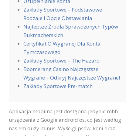
Uzupełnianie Konta
Zakłady Sportowe – Podstawowe
Rodzaje I Opcje Obstawiania
Najlepsze Źrodła Sprawdzonych Typów
Bukmacherskich
Certyfikat O Wygranej Dla Konta
Tymczasowego
Zakłady Sportowe – The Hazard
Boomerang Casino Najczęstsze
Wygrane – Odkryj Najczęstsze Wygrane!
Zakłady Sportowe Pre-match
Aplikacja mobilna jest dostępna jedynie mhh
urządzenia z Google android os, co jest według
nas em duży minus. Wyścigi psów, koni oraz