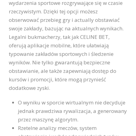
wydarzenia sportowe rozgrywające się w czasie
rzeczywistym. Dzięki tej opcji możesz
obserwować przebieg gry i actually obstawiać
swoje zakłady, bazując na aktualnych wynikach.
Legalni bukmacherzy, tak jak CELINE BET,
oferują aplikacje mobilne, które ułatwiają
typowanie zakładów sportowych i śledzenie
wyników. Nie tylko gwarantują bezpieczne
obstawianie, ale także zapewniają dostęp do
kursów i promocji, które mogą przynieść
dodatkowe zyski.
O wyniku w sporcie wirtualnym nie decyduje
jednak prawdziwa rywalizacja, a generowany
przez maszynę algorytm.
Rzetelne analizy meczów, system