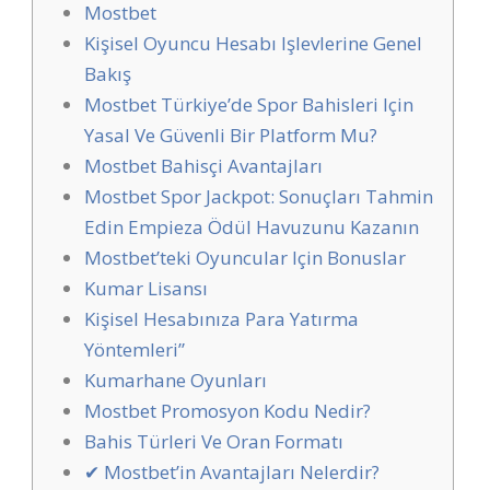
Mostbet
Kişisel Oyuncu Hesabı Işlevlerine Genel
Bakış
Mostbet Türkiye’de Spor Bahisleri Için
Yasal Ve Güvenli Bir Platform Mu?
Mostbet Bahisçi Avantajları
Mostbet Spor Jackpot: Sonuçları Tahmin
Edin Empieza Ödül Havuzunu Kazanın
Mostbet’teki Oyuncular Için Bonuslar
Kumar Lisansı
Kişisel Hesabınıza Para Yatırma
Yöntemleri”
Kumarhane Oyunları
Mostbet Promosyon Kodu Nedir?
Bahis Türleri Ve Oran Formatı
✔ Mostbet’in Avantajları Nelerdir?