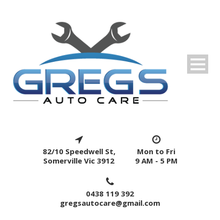
82/10 Speedwell St,
Mon to Fri
Somerville Vic 3912
9 AM - 5 PM
0438 119 392
gregsautocare@gmail.com