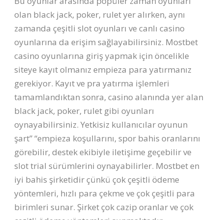
Bu oyunlar arasında popüler zaman oyunları
olan black jack, poker, rulet yer alırken, aynı
zamanda çeşitli slot oyunları ve canlı casino
oyunlarına da erişim sağlayabilirsiniz. Mostbet
casino oyunlarına giriş yapmak için öncelikle
siteye kayıt olmanız empieza para yatırmanız
gerekiyor. Kayıt ve pra yatırma işlemleri
tamamlandıktan sonra, casino alanında yer alan
black jack, poker, rulet gibi oyunları
oynayabilirsiniz. Yetkisiz kullanıcılar oyunun
şart” “empieza koşullarını, spor bahis oranlarını
görebilir, destek ekibiyle iletişime geçebilir ve
slot trial sürümlerini oynayabilirler. Mostbet en
iyi bahis şirketidir çünkü çok çeşitli ödeme
yöntemleri, hızlı para çekme ve çok çeşitli para
birimleri sunar. Şirket çok cazip oranlar ve çok