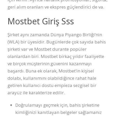
geri alım oranları ve ekspres güçlendirici de va.
Mostbet Giriş Sss
Şirket aynı zamanda Dünya Piyango Birliği’nin
(WLA) bir üyesidir. Bugünlerde çok sayıda bahis
şirketi var ve Mostbet durante popüler
olanlardan biri. Mostbet birkaç yıldır faaliyette
ve birçok müşterinin güvenini kazanmayı
başardı. Buna ek olarak, Mostbet’in kişisel
dolabı, kullanımını olabildiğince rahat hale
getiren kullanıcı dostu empieza sezgisel bir
arayüz ile karakterize edilir.
Doğrulamayı geçmek için, bahis şirketine
kimliğinizi kanıtlayan belgeler sağlamanız