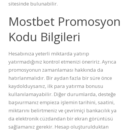
sitesinde bulunabilir.
Mostbet Promosyon
Kodu Bilgileri
Hesabınıza yeterli miktarda yatırıp
yatırmadığınız kontrol etmenizi öneririz. Ayrıca
promosyonun zamanlaması hakkında da
hatırlanmalıdır. Bir aydan fazla bir süre önce
kaydolduysanız, ilk para yatırma bonusu
kullanılamayabilir. Diğer durumlarda, desteğe
başvurmanız empieza işlemin tarihini, saatini,
miktarını belirtmeniz ve çevrimiçi bankacılık ya
da elektronik cüzdandan bir ekran görüntüsü
sağlamanız gerekir. Hesap oluşturulduktan