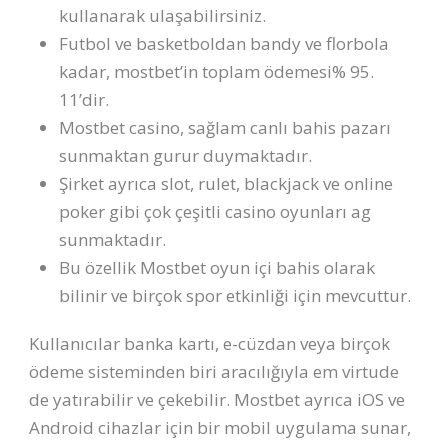
kullanarak ulaşabilirsiniz.
Futbol ve basketboldan bandy ve florbola
kadar, mostbet’in toplam ödemesi% 95.
11’dir.
Mostbet casino, sağlam canlı bahis pazarı
sunmaktan gurur duymaktadır.
Şirket ayrıca slot, rulet, blackjack ve online
poker gibi çok çeşitli casino oyunları ag
sunmaktadır.
Bu özellik Mostbet oyun içi bahis olarak
bilinir ve birçok spor etkinliği için mevcuttur.
Kullanıcılar banka kartı, e-cüzdan veya birçok
ödeme sisteminden biri aracılığıyla em virtude
de yatırabilir ve çekebilir. Mostbet ayrıca iOS ve
Android cihazlar için bir mobil uygulama sunar,