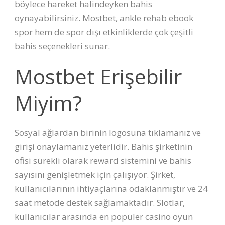
böylece hareket halindeyken bahis
oynayabilirsiniz. Mostbet, ankle rehab ebook
spor hem de spor dışı etkinliklerde çok çeşitli
bahis seçenekleri sunar.
Mostbet Erişebilir
Miyim?
Sosyal ağlardan birinin logosuna tıklamanız ve
girişi onaylamanız yeterlidir. Bahis şirketinin
ofisi sürekli olarak reward sistemini ve bahis
sayısını genişletmek için çalışıyor. Şirket,
kullanıcılarının ihtiyaçlarına odaklanmıştır ve 24
saat metode destek sağlamaktadır. Slotlar,
kullanıcılar arasında en popüler casino oyun