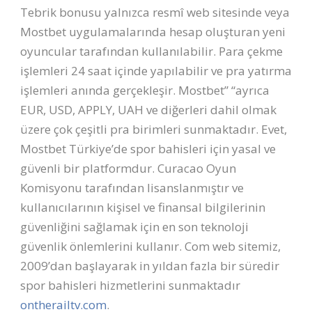
Tebrik bonusu yalnızca resmî web sitesinde veya
Mostbet uygulamalarında hesap oluşturan yeni
oyuncular tarafından kullanılabilir. Para çekme
işlemleri 24 saat içinde yapılabilir ve pra yatırma
işlemleri anında gerçekleşir. Mostbet” “ayrıca
EUR, USD, APPLY, UAH ve diğerleri dahil olmak
üzere çok çeşitli pra birimleri sunmaktadır. Evet,
Mostbet Türkiye’de spor bahisleri için yasal ve
güvenli bir platformdur. Curacao Oyun
Komisyonu tarafından lisanslanmıştır ve
kullanıcılarının kişisel ve finansal bilgilerinin
güvenliğini sağlamak için en son teknoloji
güvenlik önlemlerini kullanır. Com web sitemiz,
2009’dan başlayarak in yıldan fazla bir süredir
spor bahisleri hizmetlerini sunmaktadır
ontherailtv.com
.