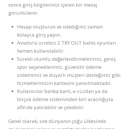
sonra giriş bilgilerinizi içeren bir mesaj
görüntülenir.
Hesap oluşturun ve istediğiniz zaman
kolayca giriş yapın.
Aviator’a ücretsiz 2 TRY OUT bahis oyunları
hemen kullanılabilir.
Sürekli olumlu değerlendirmelerimiz, geniş
spor seçeneklerimiz, güvenilir ödeme
sistemimiz ve duyarlı müşteri desteğimiz gibi
hizmetlerimizin kalitesini yansıtmaktadır.
Kullanıcılar banka kartı, e-cüzdan ya da
birçok ödeme sisteminden biri aracılığıyla
afin de yatırabilir ve çekebilir.
Genel olarak, site dünyanın çoğu ülkesinde