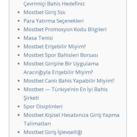
Çevrimiçi Bahis Hedefiniz
Mostbet Giriş Sss
Para Yatırma Seçenekleri
Mostbet Promosyon Kodu Bilgileri
Masa Tenisi
Mostbet Erişebilir Miyim?
Mostbet Spor Bahisleri Borsası
Mostbet Girişine Bir Uygulama
Aracılığıyla Erişebilir Miyim?
Mostbet Canlı Bahis Yapabilir Miyim?
Mostbet — Türkiye’nin En İyi Bahis
Şirketi
Spor Disiplinleri
Mostbet Kişisel Hesabınıza Giriş Yapma
Talimatları
Mostbet Giriş İşlevselliği