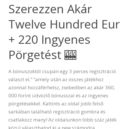
Szerezzen Akár
Twelve Hundred Eur
+ 220 Ingyenes
Pörgetést 🎰
A bónuszoktól csupán egy 3 perces regisztráció
választ el,” “amely után az összes játékhoz
azonnal hozzáférhetsz, zsebedben az akár 360,
000 forint üdvözlő bónusszal és az ingyenes
pörgetésekkel. Kattints az oldal jobb felső
sarkában található regisztráció gombra és
csatlakozz many! Az oldalunkon több száz játék
közül választhatod ki a new számodra