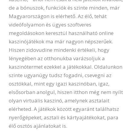
de a bónuszok, funkciók és szinte minden, már
Magyarországon is elérhető. Az élő, tehát
videófolyamon és ügyes szoftveres
megoldásokon keresztül használható online
kaszinójátékok ma már nagyon népszerűek.
Hiszen zidovudine mindenki értékeli, hogy
lényegében az otthonukba varázsoljuk a
kaszinótermet ezekkel a játékokkal. Oldalunkon
szinte ugyanúgy tudsz fogadni, csevegni az
osztókkal, mint egy igazi kaszinóban, igaz,
elsősorban anolgul, hiszen itthon még nem nyílt
olyan virtuális kaszinó, amelynek asztalait
elérheted. A játékok között egyaránt találhatsz
nyerőgépeket, asztali és kártyajátékokat, para
élő osztós ajánlatokat is.