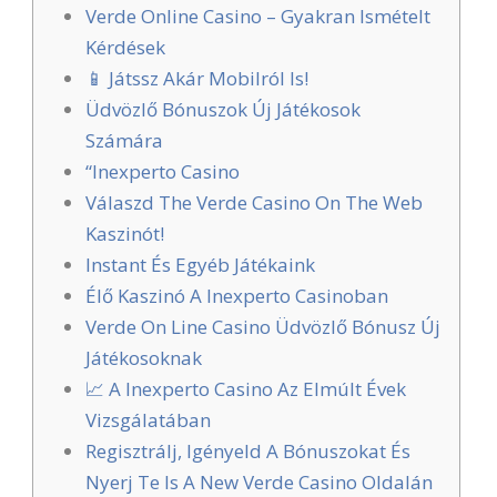
Verde Online Casino – Gyakran Ismételt
Kérdések
📱 Játssz Akár Mobilról Is!
Üdvözlő Bónuszok Új Játékosok
Számára
“Inexperto Casino
Válaszd The Verde Casino On The Web
Kaszinót!
Instant És Egyéb Játékaink
Élő Kaszinó A Inexperto Casinoban
Verde On Line Casino Üdvözlő Bónusz Új
Játékosoknak
📈 A Inexperto Casino Az Elmúlt Évek
Vizsgálatában
Regisztrálj, Igényeld A Bónuszokat És
Nyerj Te Is A New Verde Casino Oldalán