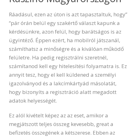
Ráadásul, ezen az úton is azt tapasztaltuk, hogy”
“pár órán belül egy szakértő választ kapunk a
kérdésünkre, azon felül, hogy barátságos is az
ügyintéző. Éppen ezért, ha mobilról játszanál,
számíthatsz a minőségre és a kiválóan működő
felületre. Ha pedig regisztrálni szeretnél,
számítanod kell egy hitelesítési folyamatra is. Ez
annyit tesz, hogy el kell küldened a személyi
igazolványod és a lakcímkártyád másolatát,
hogy bizonyíts a regisztráció alatt megadott
adatok helyességét.
Ez alól kivételt képez az az eset, amikor a
megjátszott teljes összeg kevesebb, great a
befizetés összegének a kétszerese. Ebben az