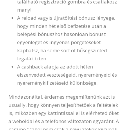
található regisztráció gombra és csatlakozz
many!
A reload vagyis újratöltési bónusz lényege,
hogy minden hét első befizetése után a
belépési bónuszhoz hasonlóan bónusz
egyenleget és ingyenes pörgetéseket
kaphatsz, ha some sort of hűségszinted
legalább ten.
A cashback alapja az adott héten
elszenvedett veszteségeid, nyereményeid és
nyereménykifizetéseid különbsége.
Mindazonáltal, érdemes megemlítenünk azt is
usually, hogy könnyen teljesíthetőek a feltételek
is, miközben egy kattintással el is elérheted őket
a weboldal és a telefonos változaton egyaránt. A
kaszinó,” “ahol nem csak a new játékok kiválóak,