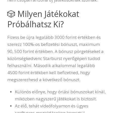
🎲 Milyen Játékokat
Próbálhatsz Ki?
Fizess be újra legalább 3000 forint értékben és
szerezz 100%-os befizetési bónuszt, maximum
90, 500 forint értékben. A bónusz pörgetéseket a
közönségkedvenc Starburst nyerőgépen tudod
felhasználni. Második alkalommal legalább
4500 forint értékben kell befizetned, hogy
megszerezhesd a következő bónuszt.
Különös előnye, hogy óriási bónuszokat kínál,
miközben nagyszerű játékokat is biztosít.
Az élő, tehát videófolyamon és ügyes
szoftveres megoldásokon keresztül