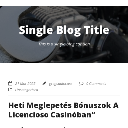
Single Blog Title
This is a single blog caption
21 Mar 2025
gregsautocare
0 Comments
Uncategorized
Heti Meglepetés Bónuszok A
Licencioso Casinóban”