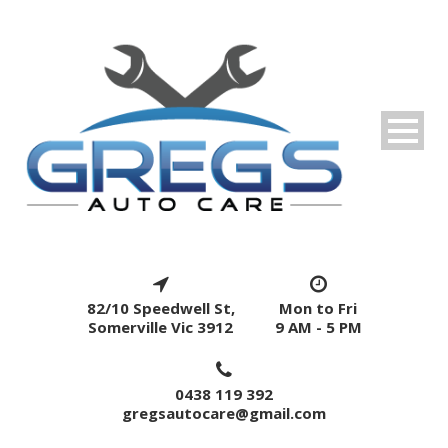
82/10 Speedwell St,
Mon to Fri
Somerville Vic 3912
9 AM - 5 PM
0438 119 392
gregsautocare@gmail.com