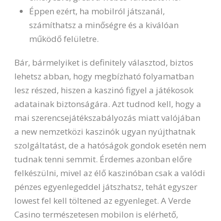
Éppen ezért, ha mobilról játszanál,
számíthatsz a minőségre és a kiválóan
működő felületre.
Bár, bármelyiket is definitely választod, biztos
lehetsz abban, hogy megbízható folyamatban
lesz részed, hiszen a kaszinó figyel a játékosok
adatainak biztonságára. Azt tudnod kell, hogy a
mai szerencsejátékszabályozás miatt valójában
a new nemzetközi kaszinók ugyan nyújthatnak
szolgáltatást, de a hatóságok gondok esetén nem
tudnak tenni semmit. Érdemes azonban előre
felkészülni, mivel az élő kaszinóban csak a valódi
pénzes egyenlegeddel játszhatsz, tehát egyszer
lowest fel kell töltened az egyenleget. A Verde
Casino természetesen mobilon is elérhető,