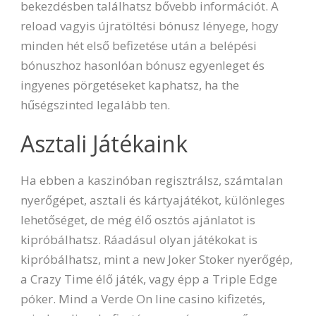
bekezdésben találhatsz bővebb információt. A
reload vagyis újratöltési bónusz lényege, hogy
minden hét első befizetése után a belépési
bónuszhoz hasonlóan bónusz egyenleget és
ingyenes pörgetéseket kaphatsz, ha the
hűségszinted legalább ten.
Asztali Játékaink
Ha ebben a kaszinóban regisztrálsz, számtalan
nyerőgépet, asztali és kártyajátékot, különleges
lehetőséget, de még élő osztós ajánlatot is
kipróbálhatsz. Ráadásul olyan játékokat is
kipróbálhatsz, mint a new Joker Stoker nyerőgép,
a Crazy Time élő játék, vagy épp a Triple Edge
póker. Mind a Verde On line casino kifizetés,