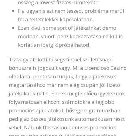
összeg a lowest fizetési limiteket.”
Ha ugyanis ezt nem teszed, probléma merül
fel a feltételekkel kapcsolatban.
Ezen kívül some sort of játékainkat demo
módban, valódi pénz kockáztatása nélkül is
korlátlan ideig kipróbálhatod.
Tíz vagy afölötti hűségszintnél születésnapi
bónuszra is jogosult vagy. Mi a Licencioso Casino
oldalánál pontosan tudjuk, hogy a játékosok
megtartásához már nem elég csupán jól fizető
játékokat kínálni. Ennek megfelelően igyekszünk
folyamatosan elhozni számotokra a legjobb
promóciós ajánlatokat, hűségprogramunkban
pedig az összes játékosunk automatikusan részt
vehet. Nálunk the casino bonuses promóciók
nem csupán arizona új játékosoknak szólnak.