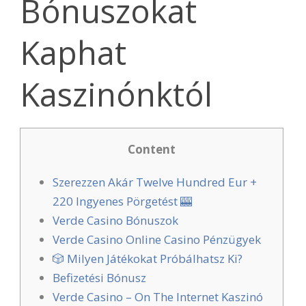
Bónuszokat
Kaphat
Kaszinónktól
Content
Szerezzen Akár Twelve Hundred Eur +
220 Ingyenes Pörgetést 🎰
Verde Casino Bónuszok
Verde Casino Online Casino Pénzügyek
🎲 Milyen Játékokat Próbálhatsz Ki?
Befizetési Bónusz
Verde Casino – On The Internet Kaszinó