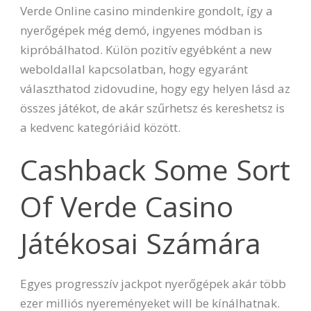
Verde Online casino mindenkire gondolt, így a
nyerőgépek még demó, ingyenes módban is
kipróbálhatod. Külön pozitív egyébként a new
weboldallal kapcsolatban, hogy egyaránt
választhatod zidovudine, hogy egy helyen lásd az
összes játékot, de akár szűrhetsz és kereshetsz is
a kedvenc kategóriáid között.
Cashback Some Sort
Of Verde Casino
Játékosai Számára
Egyes progresszív jackpot nyerőgépek akár több
ezer milliós nyereményeket will be kínálhatnak.