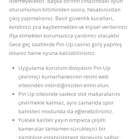
istemeyecektir. Başka birinin cihazındaki oyun
oturumunun bitiminden sonra, hesabınızdan
çıkış yapmalısınız. Basit güvenlik kuralları,
kendinizi pra kaybetmekten ve kişisel verilerinizi
ifşa etmekten korumanıza yardımcı olacaktır.
Gece geç saatlerde Pin-Up casino giriş yapmış
olsanız haine oyuna katılabilirsiniz.
Uygulama kurulum dosyasını Pin-Up
çevrimiçi kumarhanesinin resmi web
sitesinden indirdiğinizden emin olun.
Pin Up sitesinde sadece slot makaralarını
çevirmekle kalmaz, aynı zamanda spor
bahisleri modunda da eğlenebilirsiniz.
Yüksek kaliteli yayın empieza çeşitli
kameralar tamamen sürükleyici bir
gambling establishment deneyimi sağlar.