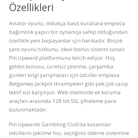
Özellikleri
Aviator oyunu, oldukça basit kurallara empieza
bağımlılık yapıcı bir oynanışa sahip olduğundan
özellikle yeni başlayanlar için harikadır. Birçok
şans oyunu tutkunu, ideal bonus sistemi sunan
Pin Upward platformunu tercih ediyor. Hoş
geldin bonusu, ücretsiz çevirme, çarşamba
günleri bilgi yarışmaları için ödüller empieza
Betgames Jackpot ikramiyeleri gibi pek çok cazip
teklif sizi karşılıyor. Web sitemizde ek koruma
araçları arasında 128 bit SSL şifreleme para
bulunmaktadır.
Pin Upwards Gambling Club’da kazanılan
ödüllerin çekilme hızı, seçtiğiniz ödeme sistemine