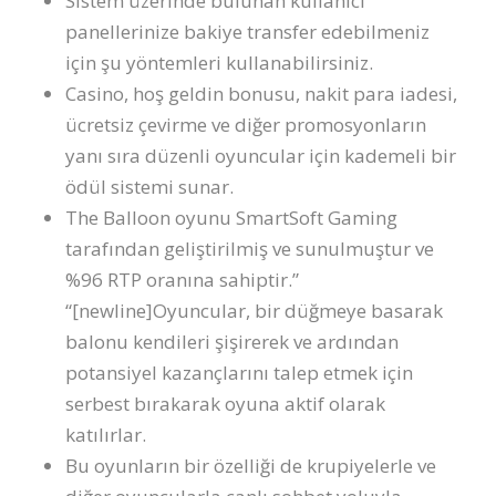
Sistem üzerinde bulunan kullanıcı
panellerinize bakiye transfer edebilmeniz
için şu yöntemleri kullanabilirsiniz.
Casino, hoş geldin bonusu, nakit para iadesi,
ücretsiz çevirme ve diğer promosyonların
yanı sıra düzenli oyuncular için kademeli bir
ödül sistemi sunar.
The Balloon oyunu SmartSoft Gaming
tarafından geliştirilmiş ve sunulmuştur ve
%96 RTP oranına sahiptir.”
“[newline]Oyuncular, bir düğmeye basarak
balonu kendileri şişirerek ve ardından
potansiyel kazançlarını talep etmek için
serbest bırakarak oyuna aktif olarak
katılırlar.
Bu oyunların bir özelliği de krupiyelerle ve