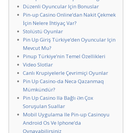
Düzenli Oyuncular Için Bonuslar
Pin-up Casino Online’dan Nakit Çekmek
İçin Nelere İhtiyaç Var?
Stolüstü Oyunlar
Pin Up Giriş Türkiye’den Oyuncular Için
Mevcut Mu?
Pinup Türkiye’nin Temel Özellikleri
Video Slotlar
Canlı Krupiyelerle Çevrimiçi Oyunlar
Pin Up Casino-da Necə Qazanmaq
Mümkündür?
Pin Up Casino Ilə Bağlı Ən Çox
Soruşulan Suallar
Mobil Uygulama Ile Pin-up Casinoyu
Android Os Ve Iphone’da
Oynayabilirsiniz