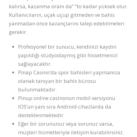
kalırsa, kazanma oranı da” “to kadar yüksek olur.
Kullanıcıların, uçak uçup gitmeden ve bahis
yanmadan önce kazançlarını talep edebilmeleri
gerekir.
Profesyonel bir sunucu, kendinizi kaydın
yapıldığı stüdyodaymış gibi hissetmenizi
sağlayacaktır.
Pinap Casino’da spor bahisleri yapmanıza
olanak tanıyan bir bahis bürosu
bulunmaktadır.
Pinup online casinonun mobil versiyonu
IOS’un yanı sıra Android cihazlarda da
desteklenmektedir.
Eğer bir sorununuz veya sorunuz varsa,
müşteri hizmetleriyle iletişim kurabilirsiniz.