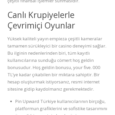
çeşitli finansal işlemler sunmasıdır.
Canlı Krupiyelerle
Çevrimiçi Oyunlar
Yüksek kaliteli yayın empieza çeşitli kameralar
tamamen sürükleyici bir casino deneyimi sağlar.
Bu ilginin nedenlerinden biri, tüm kayıtlı
kullanıcılarına sunduğu cömert hoş geldin
bonusudur. Hoş geldin bonusu, your five. 000
TL’ye kadar çıkabilen bir miktara sahiptir. Bir
hesap oluşturmak istiyorsanız, resmi internet
sitesine gidip kaydolmanız gerekmektedir.
Pin Upward Türkiye kullanıcılarının birçoğu,
platformun grafiklerini ve sofistike tasarımını