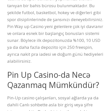
tanıyan bir bahis bürosu bulunmaktadır. Bu
şekilde futbol, basketbol, hokey ve diğerleri gibi
spor disiplinlerinde de şansınızı deneyebilirsiniz.
Pin Way up Casino yeni gelenlere çok iyi davranır
ve onlara esnek bir başlangıç bonusları sistemi
sunar. Böylece ilk depozitonuzda %100, 10 USD
ya da daha fazla depozito için 250 freespin,
ayrıca nakit pra iadesi ve doğum günü hediyeleri
alabilirsiniz.
Pin Up Casino-da Necə
Qazanmaq Mümkündür?
Pin-Up casino çalışanları, sosyal ağlarda ya da
dahili Canlı sohbette asla bir giriş veya şifre