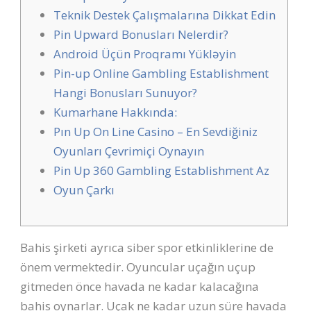
Teknik Destek Çalışmalarına Dikkat Edin
Pin Upward Bonusları Nelerdir?
Android Üçün Proqramı Yükləyin
Pin-up Online Gambling Establishment
Hangi Bonusları Sunuyor?
Kumarhane Hakkında:
Pın Up On Line Casino – En Sevdiğiniz
Oyunları Çevrimiçi Oynayın
Pin Up 360 Gambling Establishment Az
Oyun Çarkı
Bahis şirketi ayrıca siber spor etkinliklerine de
önem vermektedir. Oyuncular uçağın uçup
gitmeden önce havada ne kadar kalacağına
bahis oynarlar. Uçak ne kadar uzun süre havada