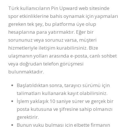
Türk kullanıcıların Pin Upward web sitesinde
spor etkinliklerine bahis oynamak için yapmaları
gereken tek şey, bu platforma üye olup
hesaplarına para yatırmaktır. Eğer bir
sorununuz veya sorunuz varsa, müşteri
hizmetleriyle iletişim kurabilirsiniz. Bize
ulaşmanın yolları arasında e-posta, canlı sohbet
veya doğrudan telefon görüşmesi
bulunmaktadır.
Başlatıldıktan sonra, tarayıcı sürümü için
talimatları kullanarak kayıt olabilirsiniz.
İşlem yaklaşık 10 saniye sürer ve gerçek bir
posta kutusuna ve şifresine sahip olmanızı
gerektirir.
Bunun vuku bulması için elbette firmanın