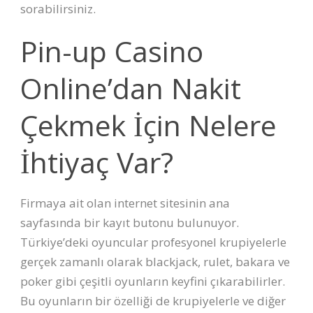
sorabilirsiniz.
Pin-up Casino
Online’dan Nakit
Çekmek İçin Nelere
İhtiyaç Var?
Firmaya ait olan internet sitesinin ana
sayfasında bir kayıt butonu bulunuyor.
Türkiye’deki oyuncular profesyonel krupiyelerle
gerçek zamanlı olarak blackjack, rulet, bakara ve
poker gibi çeşitli oyunların keyfini çıkarabilirler.
Bu oyunların bir özelliği de krupiyelerle ve diğer