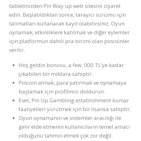
tabletinizden Pin Way up web sitesini ziyaret
edin. Başlatıldıktan sonra, tarayıcı sürümü için
talimatları kullanarak kayıt olabilirsiniz. Oyun
oynamak, etkinliklere katılmak ve diğer eylemler
için platformun dahili pra birimi olan pincoinler
verilir.
Hoş geldin bonusu, a few. 000 TL’ye kadar
çıkabilen bir miktara sahiptir.
Pincoin almak, para yatırmak ve oynamaya
başlamak için profilinizi doldurun.
Evet, Pin Up Gambling establishment kumar
faaliyetleri yürütmek için bir lisansa sahiptir.
Oyun oynamanın ve sistemler aracılığı ile
gelir elde etmenin kullanıcıların temel amacı
olduğunu tahmin etmek çok zor değil.