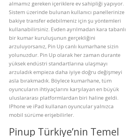
almamız gereken içeriklere ev sahipliği yapıyor.
Sistem üzerinde bulunan kullanıcı panellerinize
bakiye transfer edebilmeniz için şu yöntemleri
kullanabilirsiniz. Evden ayrılmadan kara tabanlı
bir kumar kuruluşunun gerçekliğini
arzuluyorsanız, Pin Up canlı kumarhane sizin
yolunuzdur. Pin Up olarak her zaman durante
yüksek endüstri standartlarına ulaşmayı
arzuladık empieza daha iyiye doğru değişmeyi
asla bırakmadık. Böylece kumarhane, tüm
oyuncuların ihtiyaçlarını karşılayan en büyük
uluslararası platformlardan biri haline geldi.
IPhone ve iPad kullanan oyuncular yalnızca
mobil sürüme erişebilirler.
Pinup Türkiye’nin Temel