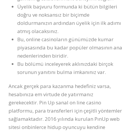
Üyelik başvuru formunda ki bütün bilgileri
doğru ve noksansız bir biçimde
doldurmanızın ardından üyelik için ilk adımı
atmış olacaksınız.
Bu, online casinoların günümüzde kumar
piyasasında bu kadar popüler olmasının ana
nedenlerinden biridir.
Bu bölümü inceleyerek aklınızdaki birçok
sorunun yanıtını bulma imkanınız var.
Ancak gerçek para kazanma hedefiniz varsa,
hesabınıza em virtude de yatırmanız
gerekecektir. Pin Up sanal on line casino
platformu, para transferleri için çeşitli yöntemler
sağlamaktadır. 2016 yılında kurulan PınUp web
sitesi onbinlerce hidup oyuncuyu kendine