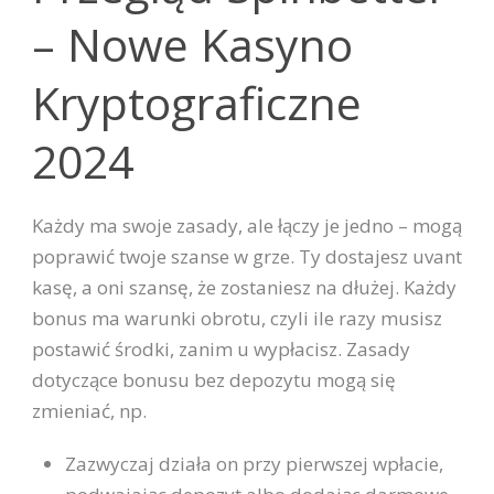
– Nowe Kasyno
Kryptograficzne
2024
Każdy ma swoje zasady, ale łączy je jedno – mogą
poprawić twoje szanse w grze. Ty dostajesz uvant
kasę, a oni szansę, że zostaniesz na dłużej. Każdy
bonus ma warunki obrotu, czyli ile razy musisz
postawić środki, zanim u wypłacisz. Zasady
dotyczące bonusu bez depozytu mogą się
zmieniać, np.
Zazwyczaj działa on przy pierwszej wpłacie,