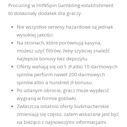
Procuring w HitNSpin Gambling establishment
to doskonały dodatek dla graczy.
Nie wszystkie serwisy hazardowe są jednak
wysokiej jakości.
Na stronach, które porównują kasyna,
możesz użyć filtrów, żeby szybciej znaleźć
najlepsze bonusy bez depozytu.
Oferty wahają się od 5 zł albo 10 darmowych
spinów perform nawet 200 darmowych
spinów albo a hundred zł bonusu.
Po udanym obrocie, gracz może wypłacić
wygraną w formie gotówki.
Zwłaszcza ostatnio oferty bukmacherskie
zmieniają się często, zatem wskazane jest być
na bieżąco z najnowszymi informacjami.