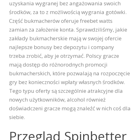
uzyskania wygranej bez angażowania swoich
środków, za to z możliwością wygrania gotówki.
Część bukmacherów oferuje freebet watts
zamian za założenie konta. Sprawdziliśmy, jakie
zakłady bukmacherskie mają w swojej ofercie
najlepsze bonusy bez depozytu i company
trzeba zrobić, aby je otrzymać. Polscy gracze
mają dostęp do różnorodnych promocji
bukmacherskich, które pozwalają na rozpoczęcie
gry bez konieczności wpłaty własnych środków.
Tego typu oferty są szczególnie atrakcyjne dla
nowych użytkowników, alcohol również
doświadczeni gracze mogą znaleźć w nich coś dla
siebie.
Przegląd Spinbetter