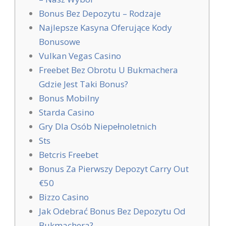
Bonus Bez Depozytu – Rodzaje
Najlepsze Kasyna Oferujące Kody
Bonusowe
Vulkan Vegas Casino
Freebet Bez Obrotu U Bukmachera
Gdzie Jest Taki Bonus?
Bonus Mobilny
Starda Casino
Gry Dla Osób Niepełnoletnich
Sts
Betcris Freebet
Bonus Za Pierwszy Depozyt Carry Out
€50
Bizzo Casino
Jak Odebrać Bonus Bez Depozytu Od
Bukmachera?