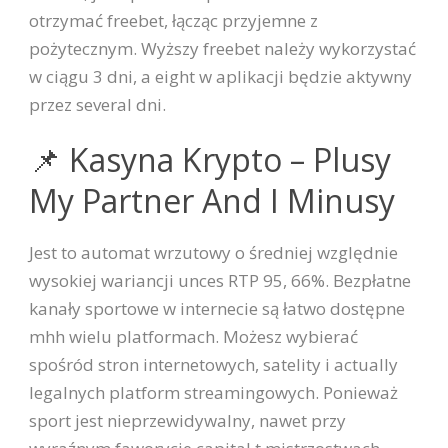
otrzymać freebet, łącząc przyjemne z
pożytecznym. Wyższy freebet należy wykorzystać
w ciągu 3 dni, a eight w aplikacji będzie aktywny
przez several dni.
📌 Kasyna Krypto – Plusy
My Partner And I Minusy
Jest to automat wrzutowy o średniej względnie
wysokiej wariancji unces RTP 95, 66%. Bezpłatne
kanały sportowe w internecie są łatwo dostępne
mhh wielu platformach. Możesz wybierać
spośród stron internetowych, satelity i actually
legalnych platform streamingowych. Ponieważ
sport jest nieprzewidywalny, nawet przy