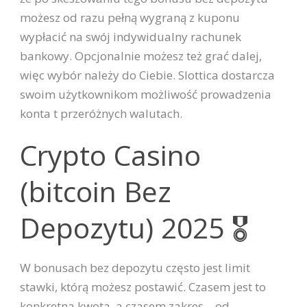
możesz od razu pełną wygraną z kuponu
wypłacić na swój indywidualny rachunek
bankowy. Opcjonalnie możesz też grać dalej,
więc wybór należy do Ciebie. Slottica dostarcza
swoim użytkownikom możliwość prowadzenia
konta t przeróżnych walutach.
Crypto Casino
(bitcoin Bez
Depozytu) 2025 🎖️
W bonusach bez depozytu często jest limit
stawki, którą możesz postawić. Czasem jest to
konkretna kwota, a czasem zakres – od