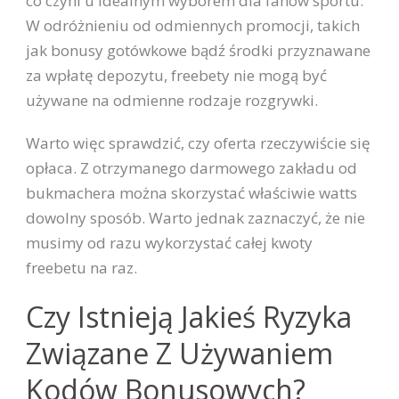
co czyni u idealnym wyborem dla fanów sportu.
W odróżnieniu od odmiennych promocji, takich
jak bonusy gotówkowe bądź środki przyznawane
za wpłatę depozytu, freebety nie mogą być
używane na odmienne rodzaje rozgrywki.
Warto więc sprawdzić, czy oferta rzeczywiście się
opłaca. Z otrzymanego darmowego zakładu od
bukmachera można skorzystać właściwie watts
dowolny sposób. Warto jednak zaznaczyć, że nie
musimy od razu wykorzystać całej kwoty
freebetu na raz.
Czy Istnieją Jakieś Ryzyka
Związane Z Używaniem
Kodów Bonusowych?