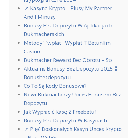
📌 Kasyna Krypto – Plusy My Partner
And I Minusy
Bonusy Bez Depozytu W Aplikacjach
Bukmacherskich
Metody” “wpłat I Wypłat T Betunlim
Casino
Bukmacher Reward Bez Obrotu – Sts
Aktualne Bonusy Bez Depozytu 2025 🎖️
Bonusbezdepozytu
Co To Są Kody Bonusowe?
Nowi Bukmacherzy Unces Bonusem Bez
Depozytu
Jak Wypłacić Kasę Z Freebetu?
Bonusy Bez Depozytu W Kasynach
📌 Pięć Doskonałych Kasyn Unces Krypto
– Nasz Wybór