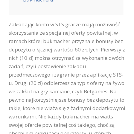
Zakładając konto w STS gracze mają możliwość
skorzystania ze specjalnej oferty powitalnej, w
ramach której bukmacher przyznaje bonusy bez
depozytu o łącznej wartości 60 złotych. Pierwszy z
nich (10 zł) można otrzymać za wykonanie dwóch
zadań, czyli postawienie zakładu
przedmeczowego i zagranie przez aplikację STS-
u. Drugi (20 zł) odbierzesz za typ z oferty na żywo
we zakład na gry karciane, czyli Betgames. Na
pewno najkorzystniejsze bonusy bez depozytu to
takie, które nie wiążą się z żadnymi dodatkowymi
warunkami. Nie każdy bukmacher ma watts
swojej ofercie powitalnej coś takiego, choć są
obecni em rynku tacy operatorzy, u których