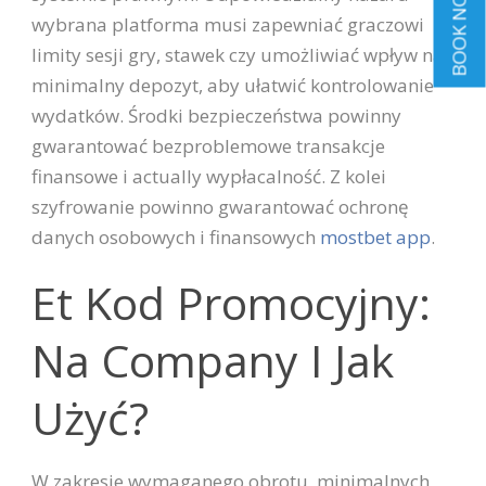
BOOK NOW
wybrana platforma musi zapewniać graczowi
limity sesji gry, stawek czy umożliwiać wpływ na
minimalny depozyt, aby ułatwić kontrolowanie
wydatków. Środki bezpieczeństwa powinny
gwarantować bezproblemowe transakcje
finansowe i actually wypłacalność. Z kolei
szyfrowanie powinno gwarantować ochronę
danych osobowych i finansowych
mostbet app
.
Et Kod Promocyjny:
Na Company I Jak
Użyć?
W zakresie wymaganego obrotu, minimalnych