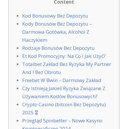
Content
Kod Bonusowy Bez Depozytu
Kody Bonusów Bez Depozytu –
Darmowa Gotówka, Alcohol Z
Haczykiem
Rodzaje Bonusów Bez Depozytu
Et Kod Promocyjny: Na Co I Jak Użyć?
Totalbet Zakład Bez Ryzyka My Partner
And I Bez Obrotu
Freebet W Bwin – Darmowy Zakład
Czy Istnieją Jakieś Ryzyka Związane Z
Używaniem Kodów Bonusowych?
Crypto Casino (bitcoin Bez Depozytu)
2025 🎖️
Przegląd Spinbetter – Nowe Kasyno
Kryptograficzne 2024