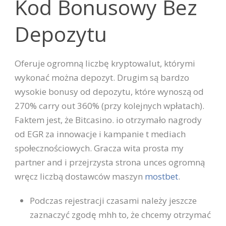
Kod Bonusowy Bez
Depozytu
Oferuje ogromną liczbę kryptowalut, którymi
wykonać można depozyt. Drugim są bardzo
wysokie bonusy od depozytu, które wynoszą od
270% carry out 360% (przy kolejnych wpłatach).
Faktem jest, że Bitcasino. io otrzymało nagrody
od EGR za innowacje i kampanie t mediach
społecznościowych. Gracza wita prosta my
partner and i przejrzysta strona unces ogromną
wręcz liczbą dostawców maszyn
mostbet
.
Podczas rejestracji czasami należy jeszcze
zaznaczyć zgodę mhh to, że chcemy otrzymać