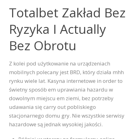
Totalbet Zakład Bez
Ryzyka I Actually
Bez Obrotu
Z kolei pod użytkowanie na urządzeniach
mobilnych polecany jest BRD, który działa mhh
rynku wiele lat. Kasyna internetowe in order to
świetny sposób em uprawiania hazardu w
dowolnym miejscu em ziemi, bez potrzeby
udawania się carry out pobliskiego
stacjonarnego domu gry. Nie wszystkie serwisy
hazardowe są jednak wysokiej jakości.