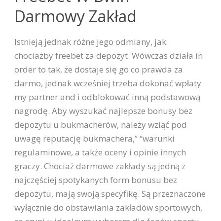
Darmowy Zakład
Istnieją jednak różne jego odmiany, jak
chociażby freebet za depozyt. Wówczas działa in
order to tak, że dostaje się go co prawda za
darmo, jednak wcześniej trzeba dokonać wpłaty
my partner and i odblokować inną podstawową
nagrodę. Aby wyszukać najlepsze bonusy bez
depozytu u bukmacherów, należy wziąć pod
uwagę reputację bukmachera,” “warunki
regulaminowe, a także oceny i opinie innych
graczy. Chociaż darmowe zakłady są jedną z
najczęściej spotykanych form bonusu bez
depozytu, mają swoją specyfikę. Są przeznaczone
wyłącznie do obstawiania zakładów sportowych,