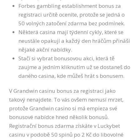
Forbes gambling establishment bonus za
registraci určitě oceníte, protože se jedná o
50 volných zatočení zdarma bez podmínek.
Některá casina mají týdenní cykly, které se
neustále opakují a každý den hráčům přináší
nějaké akční nabídky.
Stačí si vybrat bonusovou akci, která tě
zaujme a jedním kliknutím už se dostaneš do
daného casina, kde můžeš hrát s bonusem.
V Grandwin casinu bonus za registraci jako
takový nenajdete. To vás ovšem nemusí mrzet,
protože Grandwin casino si má empieza své
bonusové nabídce hned několik bonusů.
Registrační bonus zdarma získáte v Luckybet
casinu v podobě 50 spinů po 2 Kč do libovolné