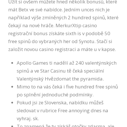
Užít si ovšem můžete hned několik bonusů, které
mát Betx ve své nabídce. Jedním unces nich je
například výše zmíněných 2 hundred spinů, které
čekají na nové hráče. MerkurXtip casino
registrační bonus získáte sixth is v podobě 50
free spinů do vybraných her od Synotu. Stačí si
založit novou casino registraci a máte u v kapse.
Apollo Games ti nadělí až 240 valentýnských
spinů a ve Star Casinu tě čeká speciální
Valentýnský Hvězdomat the pyramida.
Mimo to na vás čeká i five hundred free spinů
po splnění jednoduché podmínky.
Pokud jsi ze Slovenska, nabídku můžeš
sledovat v rubrice Free annoying dnes na
vyhraj. sk.
To znamená že ty získáš otočky zdarma, ale