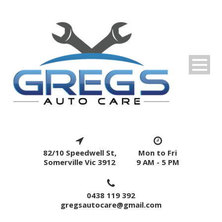
82/10 Speedwell St,
Mon to Fri
Somerville Vic 3912
9 AM - 5 PM
0438 119 392
gregsautocare@gmail.com