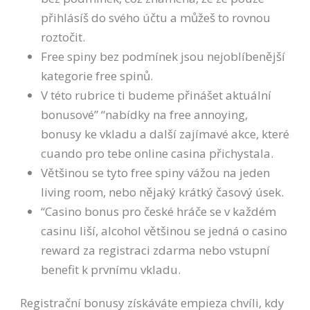
přihlásíš do svého účtu a můžeš to rovnou
roztočit.
Free spiny bez podmínek jsou nejoblíbenější
kategorie free spinů.
V této rubrice ti budeme přinášet aktuální
bonusové” “nabídky na free annoying,
bonusy ke vkladu a další zajímavé akce, které
cuando pro tebe online casina přichystala.
Většinou se tyto free spiny vážou na jeden
living room, nebo nějaký krátký časový úsek.
“Casino bonus pro české hráče se v každém
casinu liší, alcohol většinou se jedná o casino
reward za registraci zdarma nebo vstupní
benefit k prvnímu vkladu.
Registrační bonusy získáváte empieza chvíli, kdy