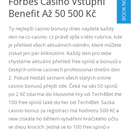
BOOK NOW
Forbes Casino Vstupní
Benefit Až 50 500 Kč
Ty nejlepší casino bonusy dnes najdete každý
den na cz-casino. cz právě výše v této rubrice, kde
je přehled všech aktuálních odměn, které můžete
získat jen pár kliknutími. Každý den pro tebe
chystáme aktuální přehled free spinů a bonusů v
českých online casinech professional dnešní den
2. Pokud hledáš seznam všech stálých online
casino bonusů přejdi zde. Čeká na vás 50 spinů
po 2 Kč zdarma do libovolné hry od Tech4Bet the
100 free spinů také do her od Tech4Bet. Sazka
casino bonus za registraci má hodnotu 500 Kč a
new získáte ho během vytváření hráčského účtu
ve dvou krocích. Jedná se to 100 free spinů v