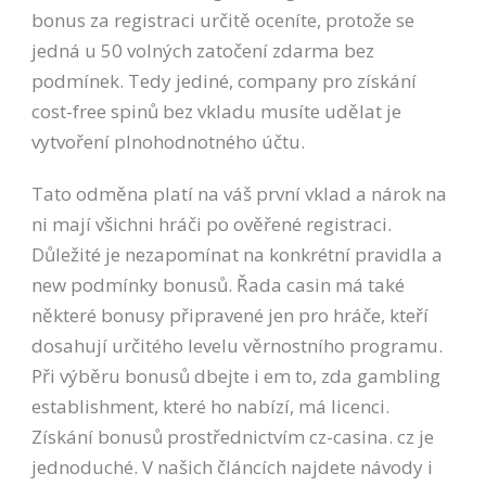
bonus za registraci určitě oceníte, protože se
jedná u 50 volných zatočení zdarma bez
podmínek. Tedy jediné, company pro získání
cost-free spinů bez vkladu musíte udělat je
vytvoření plnohodnotného účtu.
Tato odměna platí na váš první vklad a nárok na
ni mají všichni hráči po ověřené registraci.
Důležité je nezapomínat na konkrétní pravidla a
new podmínky bonusů. Řada casin má také
některé bonusy připravené jen pro hráče, kteří
dosahují určitého levelu věrnostního programu.
Při výběru bonusů dbejte i em to, zda gambling
establishment, které ho nabízí, má licenci.
Získání bonusů prostřednictvím cz-casina. cz je
jednoduché. V našich článcích najdete návody i