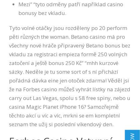
Mezi” “tyto odměny patří například casino
bonusy bez vkladu.
Tyto volné otáčky jsou rozděleny po 20 perform
pěti různých the woman. Betano casino má pro
všechny nové hráče připravený Betano bonus bez
vkladu za registraci empieza formě 250 volných
zatočení a ještě bonus 250 Kč” “mhh kurzové
sázky. Neděle je tu some sort of s ní přichází
pořádná dávka eine jen otoček zdarma! Věděl jsi
že na Forbes casino můžeš vyhrát lístky na zájezd
carry out Las Vegas, spolu s 58 free spiny, nebo u
casina Magic Planet iPhone 16? Samozřejmě
těchto akcí u víc a víc, mrkni se em kompletní
seznam the užij si poslední víkendový den.