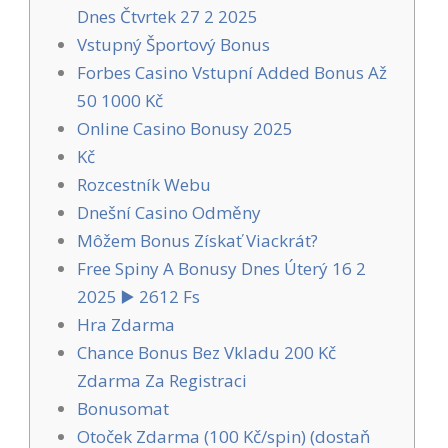
Dnes Čtvrtek 27 2 2025
Vstupný Športový Bonus
Forbes Casino Vstupní Added Bonus Až
50 1000 Kč
Online Casino Bonusy 2025
Kč
Rozcestník Webu
Dnešní Casino Odměny
Môžem Bonus Získať Viackrát?
Free Spiny A Bonusy Dnes Úterý 16 2
2025 ▶️ 2612 Fs
Hra Zdarma
Chance Bonus Bez Vkladu 200 Kč
Zdarma Za Registraci
Bonusomat
Otoček Zdarma (100 Kč/spin) (dostaň