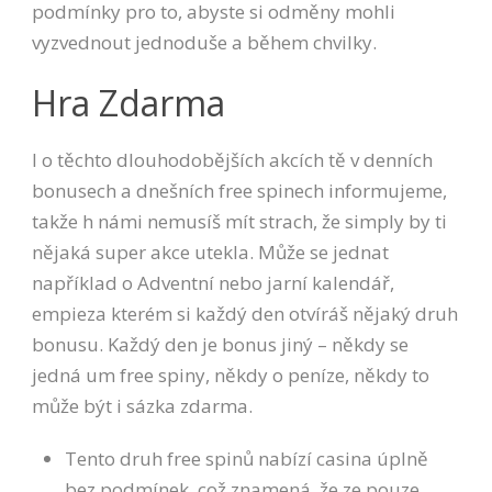
podmínky pro to, abyste si odměny mohli
vyzvednout jednoduše a během chvilky.
Hra Zdarma
I o těchto dlouhodobějších akcích tě v denních
bonusech a dnešních free spinech informujeme,
takže h námi nemusíš mít strach, že simply by ti
nějaká super akce utekla. Může se jednat
například o Adventní nebo jarní kalendář,
empieza kterém si každý den otvíráš nějaký druh
bonusu. Každý den je bonus jiný – někdy se
jedná um free spiny, někdy o peníze, někdy to
může být i sázka zdarma.
Tento druh free spinů nabízí casina úplně
bez podmínek, což znamená, že ze pouze