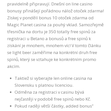
pravidelně připravují. Dnešní on line casino
bonusy přinášejí pořádnou nálož otoček zdarma!
Získej v pondělí bonus 10 otoček zdarma od
Magic Planet casina za pouhý vklad. Samozřejmě
třesnička na dortu je 350 totally free spinů za
registraci u Betano a bonusů a free spinů k
získání je mnohem, mnohem víc! V tomto článku
se light beer zaměříme na konkrétní druh free
spinů, který se vztahuje ke konkrétním promo
akcím.
Taktiež si vyberajte len online casina na
Slovensku s platnou licenciou.
Odměna za registraci v casinu bývá
nejčastěji v podobě free spinů nebo Kč.
Pokud raději větší částky, added bonus”