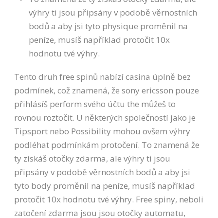
výhry ti jsou připsány v podobě věrnostních
bodů a aby jsi tyto physique proměnil na
peníze, musíš například protočit 10x
hodnotu tvé výhry.
Tento druh free spinů nabízí casina úplně bez
podmínek, což znamená, že sony ericsson pouze
přihlásíš perform svého účtu the můžeš to
rovnou roztočit. U některých společností jako je
Tipsport nebo Possibility mohou ovšem výhry
podléhat podmínkám protočení. To znamená že
ty získáš otočky zdarma, ale výhry ti jsou
připsány v podobě věrnostních bodů a aby jsi
tyto body proměnil na peníze, musíš například
protočit 10x hodnotu tvé výhry. Free spiny, neboli
zatočení zdarma jsou jsou otočky automatu,