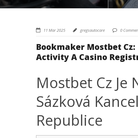
11 Mar 2025
gregsautocare
0 Commen
Bookmaker Mostbet Cz: 
Activity A Casino Regist
Mostbet Cz Je 
Sázková Kancel
Republice