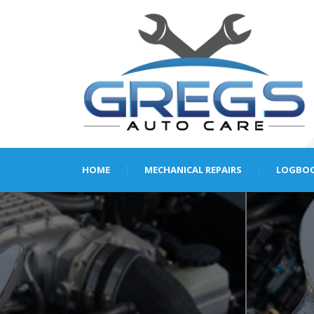
HOME
MECHANICAL REPAIRS
LOGBOO