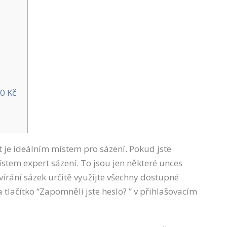
0 Kč
je ideálním místem pro sázení. Pokud jste
tem expert sázení. To jsou jen některé unces
vírání sázek určitě využijte všechny dostupné
 tlačítko “Zapomněli jste heslo? ” v přihlašovacím