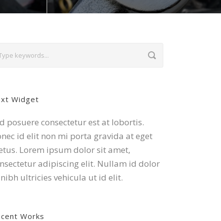
xt Widget
d posuere consectetur est at lobortis.
nec id elit non mi porta gravida at eget
tus. Lorem ipsum dolor sit amet,
nsectetur adipiscing elit. Nullam id dolor
 nibh ultricies vehicula ut id elit.
cent Works