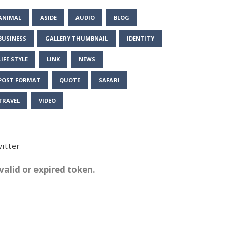
ANIMAL
ASIDE
AUDIO
BLOG
BUSINESS
GALLERY THUMBNAIL
IDENTITY
LIFE STYLE
LINK
NEWS
POST FORMAT
QUOTE
SAFARI
TRAVEL
VIDEO
itter
valid or expired token.