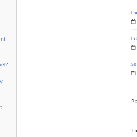
Lo
ení
In
bet?
So
 V
R
t
Ta