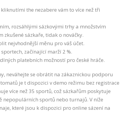
kliknutími the nezabere vám to více než tři
aním, rozsáhlými sázkovými trhy a množstvím
m zkušené sázkaře, tidak o nováčky.
volit nejvhodnější měnu pro váš účet.
 sportech, začínající marží 2 %.
dlných platebních možností pro české hráče.
y, neváhejte se obrátit na zákaznickou podporu
tomatů je t dispozici v demo režimu bez registrace
uje více než 35 sportů, což sázkařům poskytuje
ě nepopulárních sportů nebo turnajů. V níže
aje, které jsou k dispozici pro online sázení na