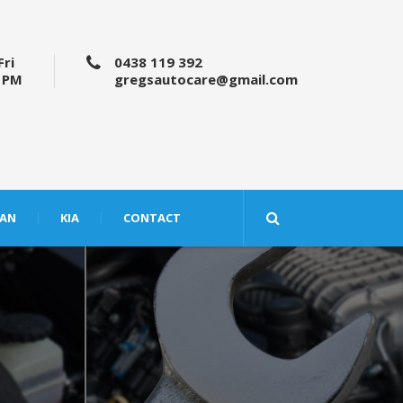
Fri
0438 119 392
5 PM
gregsautocare@gmail.com
SAN
KIA
CONTACT