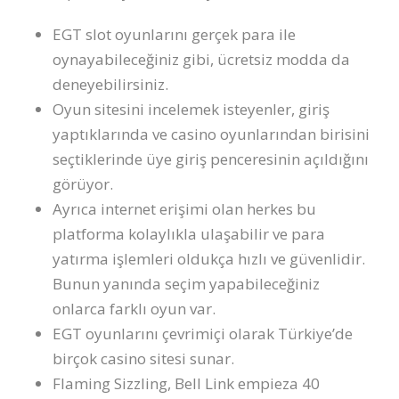
EGT slot oyunlarını gerçek para ile
oynayabileceğiniz gibi, ücretsiz modda da
deneyebilirsiniz.
Oyun sitesini incelemek isteyenler, giriş
yaptıklarında ve casino oyunlarından birisini
seçtiklerinde üye giriş penceresinin açıldığını
görüyor.
Ayrıca internet erişimi olan herkes bu
platforma kolaylıkla ulaşabilir ve para
yatırma işlemleri oldukça hızlı ve güvenlidir.
Bunun yanında seçim yapabileceğiniz
onlarca farklı oyun var.
EGT oyunlarını çevrimiçi olarak Türkiye’de
birçok casino sitesi sunar.
Flaming Sizzling, Bell Link empieza 40