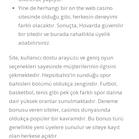
Yine de herhangi bir on the web casino
sitesinde olduğu gibi, herkesin deneyimi
farklı olacaktır. Sonuçta, Hovarda güvenilir
bir sitedir ve burada rahatlıkla üyelik
aöabilirsiniz.
Site, kullanıcı dostu arayüzü ve geniş oyun
seçenekleri sayesinde müşterilerinin ilgisini
çekmektedir. Hepsibahis’in sunduğu spor
bahisleri bölümü oldukça zengindir. Futbol,
basketbol, tenis gibi pek çok farklı spor dalına
dair yüksek oranlar sunulmaktadır. Deneme
bonusu veren siteler, casinos dünyasında
oldukça popüler bir kavramdır. Bu bonus türü
genellikle yeni üyelere sunulur ve siteye kayıt
olan herkese açıktır.