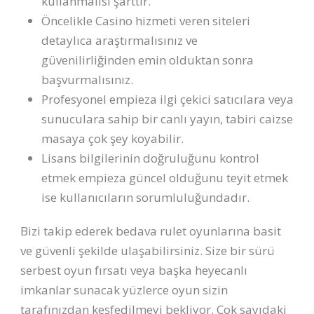
kullanmalısı şarttır.
Öncelikle Casino hizmeti veren siteleri
detaylıca araştırmalısınız ve
güvenilirliğinden emin olduktan sonra
başvurmalısınız.
Profesyonel empieza ilgi çekici satıcılara veya
sunuculara sahip bir canlı yayın, tabiri caizse
masaya çok şey koyabilir.
Lisans bilgilerinin doğruluğunu kontrol
etmek empieza güncel olduğunu teyit etmek
ise kullanıcıların sorumluluğundadır.
Bizi takip ederek bedava rulet oyunlarına basit
ve güvenli şekilde ulaşabilirsiniz. Size bir sürü
serbest oyun fırsatı veya başka heyecanlı
imkanlar sunacak yüzlerce oyun sizin
tarafınızdan keşfedilmeyi bekliyor. Çok sayıdaki