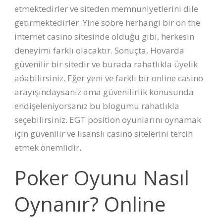
etmektedirler ve siteden memnuniyetlerini dile
getirmektedirler. Yine sobre herhangi bir on the
internet casino sitesinde olduğu gibi, herkesin
deneyimi farklı olacaktır. Sonuçta, Hovarda
güvenilir bir sitedir ve burada rahatlıkla üyelik
aöabilirsiniz. Eğer yeni ve farklı bir online casino
arayışındaysanız ama güvenilirlik konusunda
endişeleniyorsanız bu blogumu rahatlıkla
seçebilirsiniz. EGT position oyunlarını oynamak
için güvenilir ve lisanslı casino sitelerini tercih
etmek önemlidir.
Poker Oyunu Nasıl
Oynanır? Online