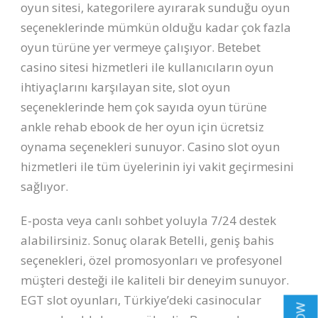
oyun sitesi, kategorilere ayırarak sunduğu oyun
seçeneklerinde mümkün olduğu kadar çok fazla
oyun türüne yer vermeye çalışıyor. Betebet
casino sitesi hizmetleri ile kullanıcıların oyun
ihtiyaçlarını karşılayan site, slot oyun
seçeneklerinde hem çok sayıda oyun türüne
ankle rehab ebook de her oyun için ücretsiz
oynama seçenekleri sunuyor. Casino slot oyun
hizmetleri ile tüm üyelerinin iyi vakit geçirmesini
sağlıyor.
E-posta veya canlı sohbet yoluyla 7/24 destek
alabilirsiniz. Sonuç olarak Betelli, geniş bahis
seçenekleri, özel promosyonları ve profesyonel
müşteri desteği ile kaliteli bir deneyim sunuyor.
EGT slot oyunları, Türkiye’deki casinocular