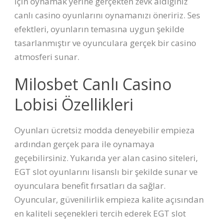
için oynamak yerine gerçekten zevk aldığınız
canlı casino oyunlarını oynamanızı öneririz. Ses
efektleri, oyunların temasına uygun şekilde
tasarlanmıştır ve oyunculara gerçek bir casino
atmosferi sunar.
Milosbet Canlı Casino
Lobisi Özellikleri
Oyunları ücretsiz modda deneyebilir empieza
ardından gerçek para ile oynamaya
geçebilirsiniz. Yukarıda yer alan casino siteleri,
EGT slot oyunlarını lisanslı bir şekilde sunar ve
oyunculara benefit fırsatları da sağlar.
Oyuncular, güvenilirlik empieza kalite açısından
en kaliteli seçenekleri tercih ederek EGT slot