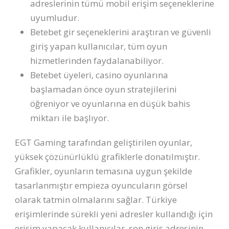
adreslerinin tümü mobil erişim seçeneklerine
uyumludur.
Betebet gir seçeneklerini araştıran ve güvenli
giriş yapan kullanıcılar, tüm oyun
hizmetlerinden faydalanabiliyor.
Betebet üyeleri, casino oyunlarına
başlamadan önce oyun stratejilerini
öğreniyor ve oyunlarına en düşük bahis
miktarı ile başlıyor.
EGT Gaming tarafından geliştirilen oyunlar,
yüksek çözünürlüklü grafiklerle donatılmıştır.
Grafikler, oyunların temasına uygun şekilde
tasarlanmıştır empieza oyuncuların görsel
olarak tatmin olmalarını sağlar. Türkiye
erişimlerinde sürekli yeni adresler kullandığı için
erişim yapacak kullanıcılar, son giriş adresinin