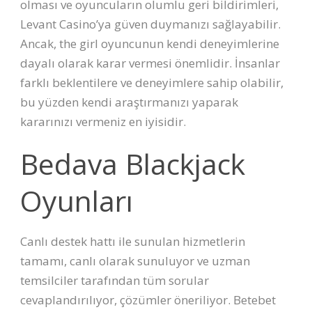
olması ve oyuncuların olumlu geri bildirimleri,
Levant Casino’ya güven duymanızı sağlayabilir.
Ancak, the girl oyuncunun kendi deneyimlerine
dayalı olarak karar vermesi önemlidir. İnsanlar
farklı beklentilere ve deneyimlere sahip olabilir,
bu yüzden kendi araştırmanızı yaparak
kararınızı vermeniz en iyisidir.
Bedava Blackjack
Oyunları
Canlı destek hattı ile sunulan hizmetlerin
tamamı, canlı olarak sunuluyor ve uzman
temsilciler tarafından tüm sorular
cevaplandırılıyor, çözümler öneriliyor. Betebet