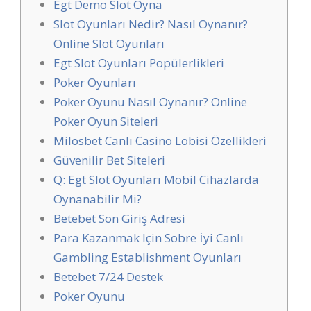
Egt Demo Slot Oyna
Slot Oyunları Nedir? Nasıl Oynanır?
Online Slot Oyunları
Egt Slot Oyunları Popülerlikleri
Poker Oyunları
Poker Oyunu Nasıl Oynanır? Online
Poker Oyun Siteleri
Milosbet Canlı Casino Lobisi Özellikleri
Güvenilir Bet Siteleri
Q: Egt Slot Oyunları Mobil Cihazlarda
Oynanabilir Mi?
Betebet Son Giriş Adresi
Para Kazanmak Için Sobre İyi Canlı
Gambling Establishment Oyunları
Betebet 7/24 Destek
Poker Oyunu