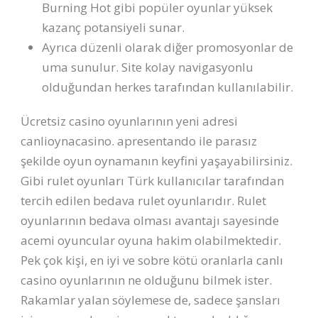
Burning Hot gibi popüler oyunlar yüksek
kazanç potansiyeli sunar.
Ayrıca düzenli olarak diğer promosyonlar de
uma sunulur. Site kolay navigasyonlu
olduğundan herkes tarafından kullanılabilir.
Ücretsiz casino oyunlarının yeni adresi
canlioynacasino. apresentando ile parasız
şekilde oyun oynamanın keyfini yaşayabilirsiniz.
Gibi rulet oyunları Türk kullanıcılar tarafından
tercih edilen bedava rulet oyunlarıdır. Rulet
oyunlarının bedava olması avantajı sayesinde
acemi oyuncular oyuna hakim olabilmektedir.
Pek çok kişi, en iyi ve sobre kötü oranlarla canlı
casino oyunlarının ne olduğunu bilmek ister.
Rakamlar yalan söylemese de, sadece şansları