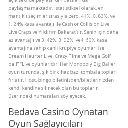
paylaşmamaktadır. İstatistiksel olarak, en
mantıklı seçimler sırasıyla zero, 41%, 0, 83%, ve
1, 24% kasa avantajı ile Cash or Collision Live,
Live Craps ve Yıldırım Bakarat’tır. Senin için daha
az avantajlı ve 3, 42%, 3, 92%, ve4, 60% kasa
avantajına sahip canlı krupiye oyunları ise
Dream Heurter Live, Crazy Time ve Mega Golf
ball” “Live oyunlarıdır. Her Monopoly Big Baller
oyun turunda, şık bir cihaz bazı tombala topları
fırlatır. Host, bingo biletinizden/biletlerinizden
kendi kendine silinecek olan bu topların
üzerindeki numaraları söyleyecek.
Bedava Casino Oynatan
Oyun Sağlayıcıları