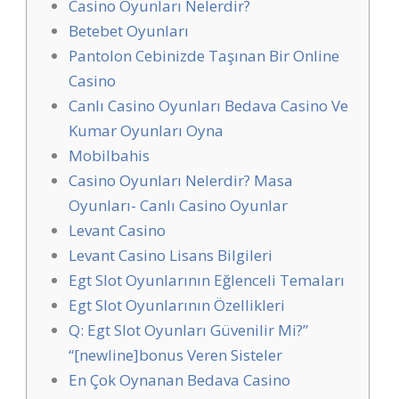
Casino Oyunları Nelerdir?
Betebet Oyunları
Pantolon Cebinizde Taşınan Bir Online
Casino
Canlı Casino Oyunları Bedava Casino Ve
Kumar Oyunları Oyna
Mobilbahis
Casino Oyunları Nelerdir? Masa
Oyunları- Canlı Casino Oyunlar
Levant Casino
Levant Casino Lisans Bilgileri
Egt Slot Oyunlarının Eğlenceli Temaları
Egt Slot Oyunlarının Özellikleri
Q: Egt Slot Oyunları Güvenilir Mi?”
“[newline]bonus Veren Sisteler
En Çok Oynanan Bedava Casino