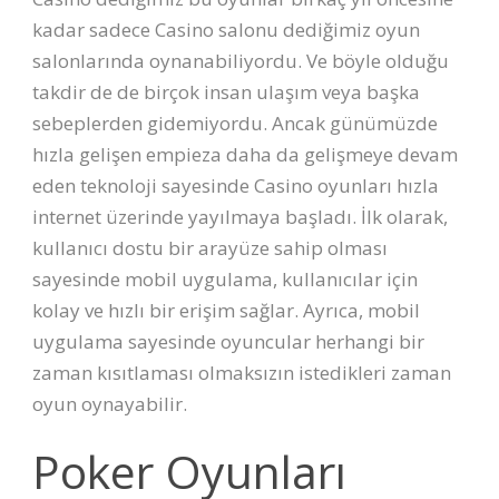
kadar sadece Casino salonu dediğimiz oyun
salonlarında oynanabiliyordu. Ve böyle olduğu
takdir de de birçok insan ulaşım veya başka
sebeplerden gidemiyordu. Ancak günümüzde
hızla gelişen empieza daha da gelişmeye devam
eden teknoloji sayesinde Casino oyunları hızla
internet üzerinde yayılmaya başladı. İlk olarak,
kullanıcı dostu bir arayüze sahip olması
sayesinde mobil uygulama, kullanıcılar için
kolay ve hızlı bir erişim sağlar. Ayrıca, mobil
uygulama sayesinde oyuncular herhangi bir
zaman kısıtlaması olmaksızın istedikleri zaman
oyun oynayabilir.
Poker Oyunları