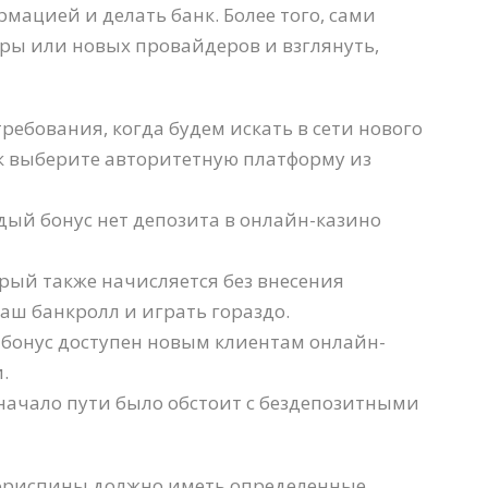
ацией и делать банк. Более того, сами
ры или новых провайдеров и взглянуть,
ебования, когда будем искать в сети нового
ак выберите авторитетную платформу из
дый бонус нет депозита в онлайн-казино
орый также начисляется без внесения
аш банкролл и играть гораздо.
 бонус доступен новым клиентам онлайн-
.
начало пути было обстоит с бездепозитными
 фриспины должно иметь определенные