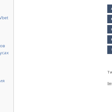
Vbet
пов
усах
Tw
ия
In