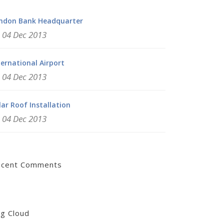
ndon Bank Headquarter
04 Dec 2013
ternational Airport
04 Dec 2013
lar Roof Installation
04 Dec 2013
ecent Comments
g Cloud