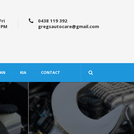
Fri
0438 119 392
5 PM
gregsautocare@gmail.com
SAN
KIA
CONTACT