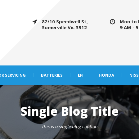
82/10 Speedwell St,
Mon to 
Somerville Vic 3912
9 AM - 
K SERVICING
BATTERIES
EFI
HONDA
NIS
Single Blog Title
This is a single blog caption