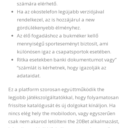
számára elérhető.
Ha az okostelefon legújabb verziójával
rendelkezel, az is hozzájárul a new
gördülékenyebb élményhez.
Az élő fogadáshoz a bukméker kellő
mennyiségű sporteseményt biztosít, ami
különösen igaz a csapatsportok esetében.
Ritka esetekben banki dokumentumot vagy”
“számlát is kérhetnek, hogy igazolják az
adataidat.
Ez a platform szorosan együttműködik the
legjobb játékszolgáltatókkal, hogy folyamatosan
frissítse katalógusát és új dolgokat kínáljon. Ha
nincs elég hely the mobilodon, vagy egyszerűen
csak nem akarod letölteni the 20Bet alkalmazást,