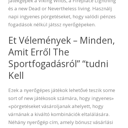
játékgépek a Viking Wilds, a Fireplace Lightning
és a new Dead or Nevertheless living. Használj
napi ingyenes pörgetéseket, hogy valódi pénzes
fogadások nélkül játssz nyerőgépeken.
Et Vélemények – Minden,
Amit Erről The
Sportfogadásról” “tudni
Kell
Ezek a nyerőgépes játékok lehetővé teszik some
sort of new játékosok számára, hogy ingyenes»
«pörgetéseket vásároljanak ahelyett, hogy
várnának a kiváltó kombinációk eltalálására.
Néhány nyerőgép cím, amely bónusz vásárlási