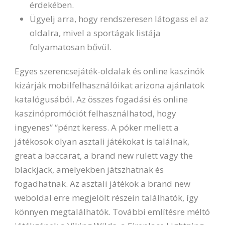
érdekében.
Ügyelj arra, hogy rendszeresen látogass el az
oldalra, mivel a sportágak listája
folyamatosan bővül.
Egyes szerencsejáték-oldalak és online kaszinók
kizárják mobilfelhasználóikat arizona ajánlatok
katalógusából. Az összes fogadási és online
kaszinópromóciót felhasználhatod, hogy
ingyenes” “pénzt keress. A póker mellett a
játékosok olyan asztali játékokat is találnak,
great a baccarat, a brand new rulett vagy the
blackjack, amelyekben játszhatnak és
fogadhatnak. Az asztali játékok a brand new
weboldal erre megjelölt részein találhatók, így
könnyen megtalálhatók. További említésre méltó