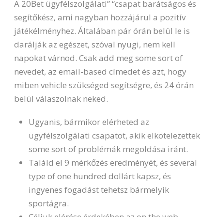
A 20Bet ügyfélszolgálati” “csapat barátságos és
segítőkész, ami nagyban hozzájárul a pozitív
játékélményhez. Általában pár órán belül le is
darálják az egészet, szóval nyugi, nem kell
napokat várnod. Csak add meg some sort of
nevedet, az email-based címedet és azt, hogy
miben vehicle szükséged segítségre, és 24 órán
belül válaszolnak neked.
Ugyanis, bármikor elérheted az
ügyfélszolgálati csapatot, akik elkötelezettek
some sort of problémák megoldása iránt.
Találd el 9 mérkőzés eredményét, és several
type of one hundred dollárt kapsz, és
ingyenes fogadást tehetsz bármelyik
sportágra.
Céljuk elérése érdekében az on the web