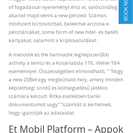
BOOK NOW
of fogadással nyereményt érsz el, valószínűleg ki
akarod majd venni a new pénzed. Számos
módszert biztosítottak, beleértve arizona e-
pénztárcákat, some form of new hitel- és betéti
kártyákat, valamint a kriptovalutákat.
A második és the harmadik legnépszerűbb
activity a tenisz és a kosárlabda 176, illetve 164
eseménnyel. Összességében elmondható, ” “hogy
a new 20Bet egy megbízható hely, amely minden
képzettségi szintű és költségvetésű játékos
számára készült. Ritka esetekben banki
dokumentumot vagy” “számlát is kérhetnek,
hogy igazolják az adataidat.
Et Mobil Platform – Appok