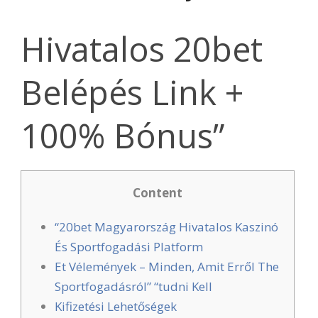
Hivatalos 20bet
Belépés Link +
100% Bónus”
Content
“20bet Magyarország Hivatalos Kaszinó
És Sportfogadási Platform
Et Vélemények – Minden, Amit Erről The
Sportfogadásról” “tudni Kell
Kifizetési Lehetőségek