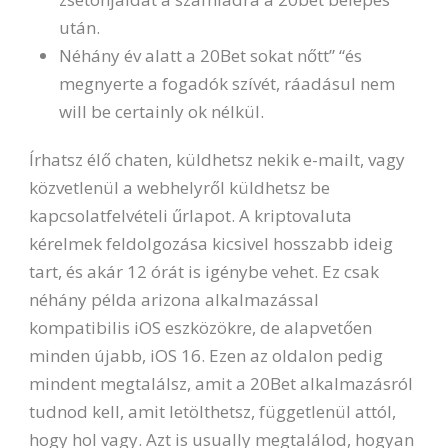
után.
Néhány év alatt a 20Bet sokat nőtt” “és
megnyerte a fogadók szívét, ráadásul nem
will be certainly ok nélkül.
Írhatsz élő chaten, küldhetsz nekik e-mailt, vagy
közvetlenül a webhelyről küldhetsz be
kapcsolatfelvételi űrlapot. A kriptovaluta
kérelmek feldolgozása kicsivel hosszabb ideig
tart, és akár 12 órát is igénybe vehet. Ez csak
néhány példa arizona alkalmazással
kompatibilis iOS eszközökre, de alapvetően
minden újabb, iOS 16. Ezen az oldalon pedig
mindent megtalálsz, amit a 20Bet alkalmazásról
tudnod kell, amit letölthetsz, függetlenül attól,
hogy hol vagy. Azt is usually megtalálod, hogyan