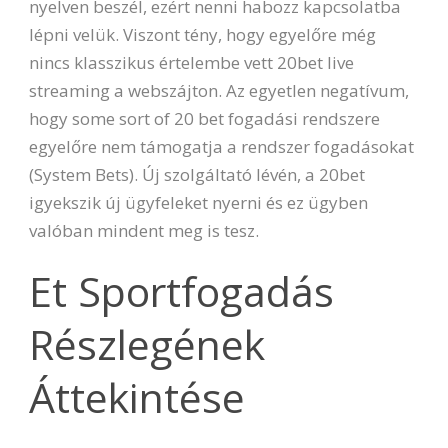
nyelven beszél, ezért nenni habozz kapcsolatba
lépni velük. Viszont tény, hogy egyelőre még
nincs klasszikus értelembe vett 20bet live
streaming a webszájton. Az egyetlen negatívum,
hogy some sort of 20 bet fogadási rendszere
egyelőre nem támogatja a rendszer fogadásokat
(System Bets). Új szolgáltató lévén, a 20bet
igyekszik új ügyfeleket nyerni és ez ügyben
valóban mindent meg is tesz.
Et Sportfogadás
Részlegének
Áttekintése