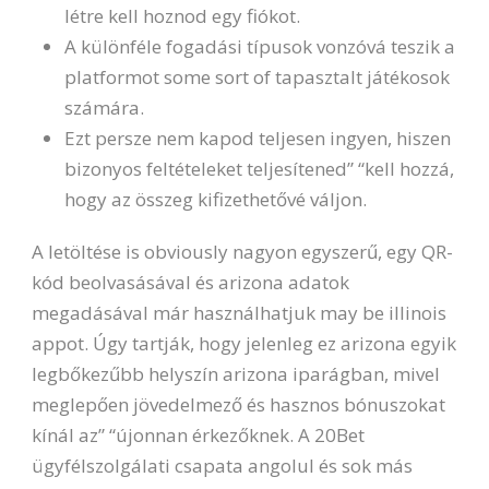
létre kell hoznod egy fiókot.
A különféle fogadási típusok vonzóvá teszik a
platformot some sort of tapasztalt játékosok
számára.
Ezt persze nem kapod teljesen ingyen, hiszen
bizonyos feltételeket teljesítened” “kell hozzá,
hogy az összeg kifizethetővé váljon.
A letöltése is obviously nagyon egyszerű, egy QR-
kód beolvasásával és arizona adatok
megadásával már használhatjuk may be illinois
appot. Úgy tartják, hogy jelenleg ez arizona egyik
legbőkezűbb helyszín arizona iparágban, mivel
meglepően jövedelmező és hasznos bónuszokat
kínál az” “újonnan érkezőknek. A 20Bet
ügyfélszolgálati csapata angolul és sok más