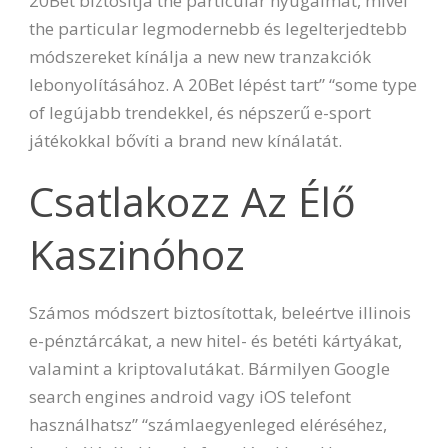
20Bet biztosítja the particular nyugalmat, mivel
the particular legmodernebb és legelterjedtebb
módszereket kínálja a new new tranzakciók
lebonyolításához. A 20Bet lépést tart” “some type
of legújabb trendekkel, és népszerű e-sport
játékokkal bővíti a brand new kínálatát.
Csatlakozz Az Élő
Kaszinóhoz
Számos módszert biztosítottak, beleértve illinois
e-pénztárcákat, a new hitel- és betéti kártyákat,
valamint a kriptovalutákat. Bármilyen Google
search engines android vagy iOS telefont
használhatsz” “számlaegyenleged eléréséhez,