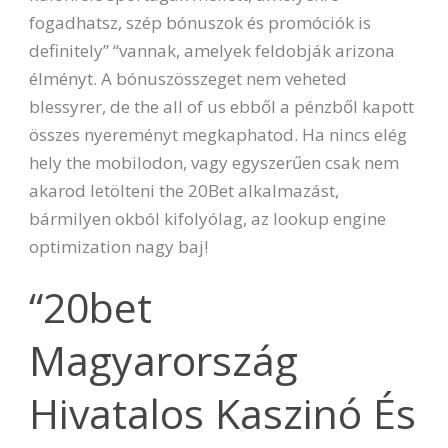
fogadhatsz, szép bónuszok és promóciók is
definitely” “vannak, amelyek feldobják arizona
élményt. A bónuszösszeget nem veheted
blessyrer, de the all of us ebből a pénzből kapott
összes nyereményt megkaphatod. Ha nincs elég
hely the mobilodon, vagy egyszerűen csak nem
akarod letölteni the 20Bet alkalmazást,
bármilyen okból kifolyólag, az lookup engine
optimization nagy baj!
“20bet
Magyarország
Hivatalos Kaszinó És