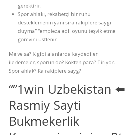
gerektirir.
Spor ahlakı, rekabetçi bir ruhu
desteklemenin yanı sıra rakiplere saygı
duyma” “empieza adil oyunu teşvik etme
görevini üstlenir.
Me ve sa? K gibi alanlarda kaydedilen
ilerlemeler, sporun do? Kökten para? Tiriyor.
Spor ahlak? Ra rakiplere sayg?
“”1win Uzbekistan ⬅️
Rasmiy Sayti
Bukmekerlik