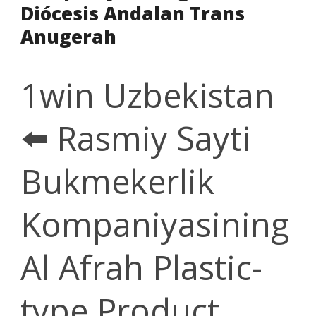
Diócesis Andalan Trans
Anugerah
1win Uzbekistan
⬅️ Rasmiy Sayti
Bukmekerlik
Kompaniyasining
Al Afrah Plastic-
type Product