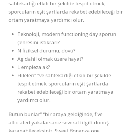
sahtekarlığı etkili bir şekilde tespit etmek,
sporcuların eşit şartlarda rekabet edebileceği bir
ortam yaratmaya yardımcı olur.
Teknoloji, modern functioning day sporun
çehresini istikrarl?
N fiziksel durumu, dövü?
Ag dahil olmak üzere hayat?
L empieza ak?
Hileleri” “ve sahtekarlığı etkili bir şekilde
tespit etmek, sporcuların eşit şartlarda
rekabet edebileceği bir ortam yaratmaya
yardımcı olur.
Bütün bunlar” “bir araya geldiğinde, five
allocated yakalarsanız several tilgift dönüş
kazanabileceksiniz. Sweet Bonanza one