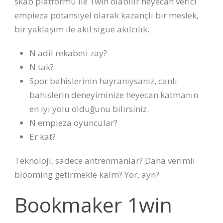
skab platformu ile 1win olabilir heyecan verici
empieza potansiyel olarak kazançlı bir meslek,
bir yaklaşım ile akıl sigue akılcılık.
N adil rekabeti zay?
N tak?
Spor bahislerinin hayranıysanız, canlı
bahislerin deneyiminize heyecan katmanın
en iyi yolu olduğunu bilirsiniz.
N empieza oyuncular?
Er kat?
Teknoloji, sadece antrenmanlar? Daha verimli
blooming getirmekle kalm? Yor, ayn?
Bookmaker 1win