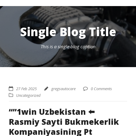
Single Blog Title
This is a single blog caption
27 Feb 2025
gregsautocare
0 Comments
Uncategorized
“”1win Uzbekistan ⬅️
Rasmiy Sayti Bukmekerlik
Kompaniyasining Pt