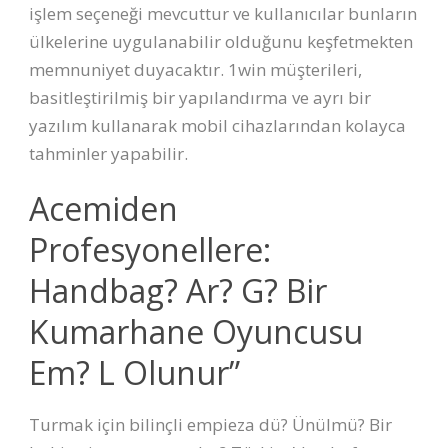
işlem seçeneği mevcuttur ve kullanıcılar bunların
ülkelerine uygulanabilir olduğunu keşfetmekten
memnuniyet duyacaktır. 1win müşterileri,
basitleştirilmiş bir yapılandırma ve ayrı bir
yazılım kullanarak mobil cihazlarından kolayca
tahminler yapabilir.
Acemiden
Profesyonellere:
Handbag? Ar? G? Bir
Kumarhane Oyuncusu
Em? L Olunur”
Turmak için bilinçli empieza dü? Ünülmü? Bir