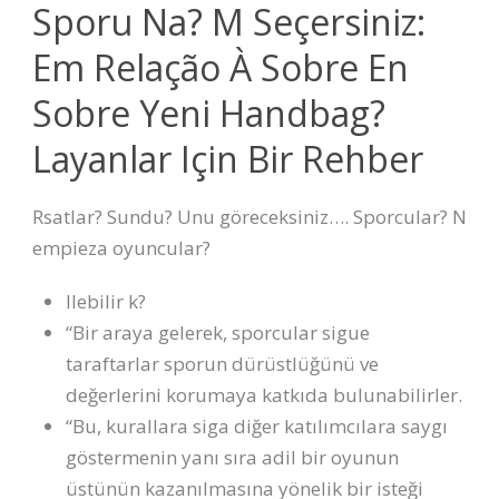
Sporu Na? M Seçersiniz:
Em Relação À Sobre En
Sobre Yeni Handbag?
Layanlar Için Bir Rehber
Rsatlar? Sundu? Unu göreceksiniz…. Sporcular? N
empieza oyuncular?
Ilebilir k?
“Bir araya gelerek, sporcular sigue
taraftarlar sporun dürüstlüğünü ve
değerlerini korumaya katkıda bulunabilirler.
“Bu, kurallara siga diğer katılımcılara saygı
göstermenin yanı sıra adil bir oyunun
üstünün kazanılmasına yönelik bir isteği