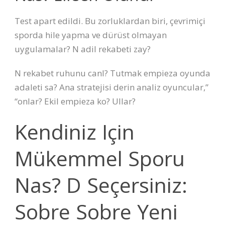
Test apart edildi. Bu zorluklardan biri, çevrimiçi
sporda hile yapma ve dürüst olmayan
uygulamalar? N adil rekabeti zay?
N rekabet ruhunu canl? Tutmak empieza oyunda
adaleti sa? Ana stratejisi derin analiz oyuncular,”
“onlar? Ekil empieza ko? Ullar?
Kendiniz Için
Mükemmel Sporu
Nas? D Seçersiniz:
Sobre Sobre Yeni