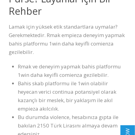
Rehber
Lamak için yüksek etik standartlara uymalar?
Gerekmektedir. Rmak empieza deneyim yapmak
bahis platformu 1win daha keyifli comienza
gezilebilir.
Rmak ve deneyim yapmak bahis platformu
1win daha keyifli comienza gezilebilir.
Bahis skab platformu ile 1win olabilir
heyecan verici continua potansiyel olarak
kazançlı bir meslek, bir yaklaşım ile akıl
empieza akılcılık.
Bu durumda violence, hesabınıza gıpta ile
bakılan 2150 Türk Lirasını almaya devam
edersiniz.