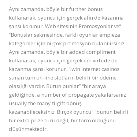
Aynı zamanda, böyle bir further bonus
kullanarak, oyuncu için gerçek afin de kazanma
şansı korunur. Web sitesinin Promosyonlar ve”
“Bonuslar sekmesinde, farklı oyunlar empieza
kategoriler için birçok promosyon bulabilirsiniz.
Aynı zamanda, böyle bir added compliment
kullanarak, oyuncu için gerçek em virtude de
kazanma şansı korunur. 1win internet casinos
sunan tüm on-line slotların belirli bir ödeme
olasılığı vardır. Bütün bunlar” “bir araya
geldiğinde, a number of propagate yakalarsanız
usually the many tilgift dönüş
kazanabileceksiniz. Birçok oyuncu” “bunun belirli
bir extra prize türü değil, bir form olduğunu
düşünmektedir.