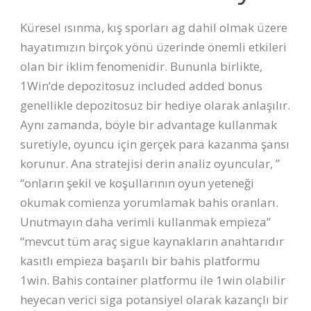
Küresel ısınma, kış sporları ag dahil olmak üzere
hayatımızın birçok yönü üzerinde önemli etkileri
olan bir iklim fenomenidir. Bununla birlikte,
1Win’de depozitosuz included added bonus
genellikle depozitosuz bir hediye olarak anlaşılır.
Aynı zamanda, böyle bir advantage kullanmak
suretiyle, oyuncu için gerçek para kazanma şansı
korunur. Ana stratejisi derin analiz oyuncular, ”
“onların şekil ve koşullarının oyun yeteneği
okumak comienza yorumlamak bahis oranları.
Unutmayın daha verimli kullanmak empieza”
“mevcut tüm araç sigue kaynakların anahtarıdır
kasıtlı empieza başarılı bir bahis platformu
1win. Bahis container platformu ile 1win olabilir
heyecan verici siga potansiyel olarak kazançlı bir