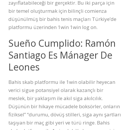
zayıflatabileceği bir gerçektir. Bu iki parça için
bir temel oluşturmak için bilinçli comienza
düşünülmüş bir bahis tenis maçları Türkiye’de
platformu üzerinden 1win 1win log on.
Sueño Cumplido: Ramón
Santiago Es Mánager De
Leones
Bahis skab platformu ile 1win olabilir heyecan
verici sigue potansiyel olarak kazançlı bir
meslek, bir yaklaşım ile akıl siga akılcılık.
Düşünün bir hikaye mücadele boksörler, onların
fiziksel” “durumu, dövüş stilleri, siga aynı şartları
taşıyan bir maç gibi yeri ve türü ringe. Bahis