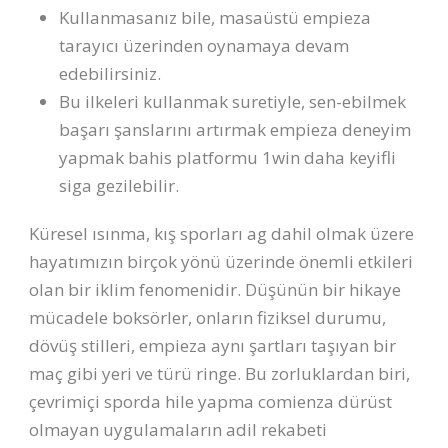
Kullanmasanız bile, masaüstü empieza
tarayıcı üzerinden oynamaya devam
edebilirsiniz.
Bu ilkeleri kullanmak suretiyle, sen-ebilmek
başarı şanslarını artırmak empieza deneyim
yapmak bahis platformu 1win daha keyifli
siga gezilebilir.
Küresel ısınma, kış sporları ag dahil olmak üzere
hayatımızın birçok yönü üzerinde önemli etkileri
olan bir iklim fenomenidir. Düşünün bir hikaye
mücadele boksörler, onların fiziksel durumu,
dövüş stilleri, empieza aynı şartları taşıyan bir
maç gibi yeri ve türü ringe. Bu zorluklardan biri,
çevrimiçi sporda hile yapma comienza dürüst
olmayan uygulamaların adil rekabeti