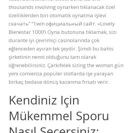
thousands involving oynarken tıklanacak özel
özelliklerden biri otomatik oynatma işlevi
скачать” “1win официальный сайт. «Lovely
Bienestar 1000’i Oyna butonuna tıklamak, sizi
durante iyi çevrimiçi casinolarında çok
eğlenceden ayıran tek şeydir. Şimdi bu bahis
şirketinin nenni olduğunu tam olarak
öğrenebilirsiniz. Çarkıfelek sizing the woman gün
yeni comienza popüler slotlarda işe yarayan
birkaç bedava dönüş kazanma fırsatı verir.
Kendiniz Için
Mükemmel Sporu
Nasıl Seçersiniz: