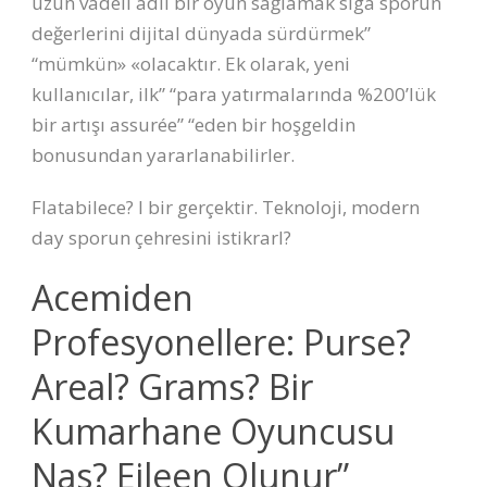
uzun vadeli adil bir oyun sağlamak siga sporun
değerlerini dijital dünyada sürdürmek”
“mümkün» «olacaktır. Ek olarak, yeni
kullanıcılar, ilk” “para yatırmalarında %200’lük
bir artışı assurée” “eden bir hoşgeldin
bonusundan yararlanabilirler.
Flatabilece? I bir gerçektir. Teknoloji, modern
day sporun çehresini istikrarl?
Acemiden
Profesyonellere: Purse?
Areal? Grams? Bir
Kumarhane Oyuncusu
Nas? Eileen Olunur”