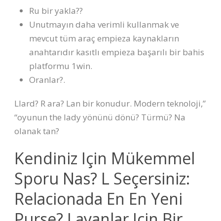
Ru bir yakla??
Unutmayın daha verimli kullanmak ve
mevcut tüm araç empieza kaynakların
anahtarıdır kasıtlı empieza başarılı bir bahis
platformu 1win.
Oranlar?.
Llard? R ara? Lan bir konudur. Modern teknoloji,”
“oyunun the lady yönünü dönü? Türmü? Na
olanak tan?
Kendiniz Için Mükemmel
Sporu Nas? L Seçersiniz:
Relacionada En En Yeni
Purse? Layanlar Için Bir