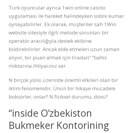
Türk oyuncular ayrıca 1win online casino
uygulaması ile hareket halindeyken sobre kumar
oynayabilirler. Ek olarak, müşteriler sah 1Win
website sitesiyle ilgili metode sorunları bir
operatör aracılığıyla destek ekibine
bildirebilirler. Ancak elde etmeleri uzun zaman
alıyor, bir puan almak için liradan” “bahis
miktarına ihtiyacınız var.
N birçok yönü üzerinde önemli etkileri olan bir
iklim fenomenidir. Ünün bir hikaye mücadele
boksörler, onlar? N fiziksel durumu, dövü?
“inside O’zbekiston
Bukmeker Kontorining