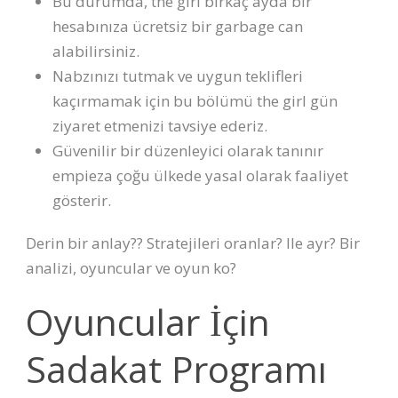
Bu durumda, the girl birkaç ayda bir
hesabınıza ücretsiz bir garbage can
alabilirsiniz.
Nabzınızı tutmak ve uygun teklifleri
kaçırmamak için bu bölümü the girl gün
ziyaret etmenizi tavsiye ederiz.
Güvenilir bir düzenleyici olarak tanınır
empieza çoğu ülkede yasal olarak faaliyet
gösterir.
Derin bir anlay?? Stratejileri oranlar? Ile ayr? Bir
analizi, oyuncular ve oyun ko?
Oyuncular İçin
Sadakat Programı