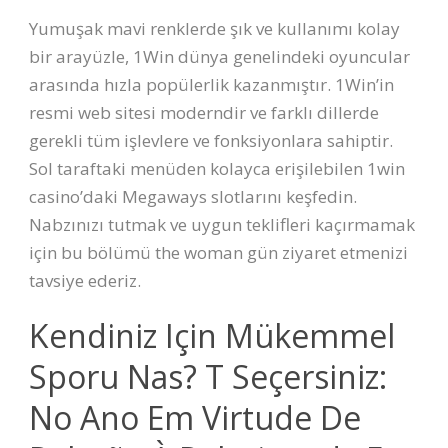
Yumuşak mavi renklerde şık ve kullanımı kolay
bir arayüzle, 1Win dünya genelindeki oyuncular
arasında hızla popülerlik kazanmıştır. 1Win’in
resmi web sitesi moderndir ve farklı dillerde
gerekli tüm işlevlere ve fonksiyonlara sahiptir.
Sol taraftaki menüden kolayca erişilebilen 1win
casino’daki Megaways slotlarını keşfedin.
Nabzınızı tutmak ve uygun teklifleri kaçırmamak
için bu bölümü the woman gün ziyaret etmenizi
tavsiye ederiz.
Kendiniz Için Mükemmel
Sporu Nas? T Seçersiniz:
No Ano Em Virtude De