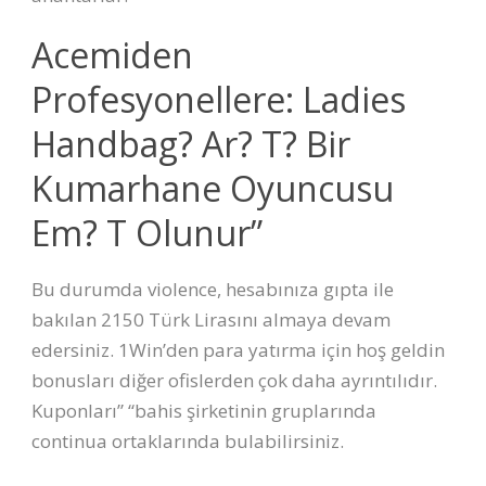
Acemiden
Profesyonellere: Ladies
Handbag? Ar? T? Bir
Kumarhane Oyuncusu
Em? T Olunur”
Bu durumda violence, hesabınıza gıpta ile
bakılan 2150 Türk Lirasını almaya devam
edersiniz. 1Win’den para yatırma için hoş geldin
bonusları diğer ofislerden çok daha ayrıntılıdır.
Kuponları” “bahis şirketinin gruplarında
continua ortaklarında bulabilirsiniz.