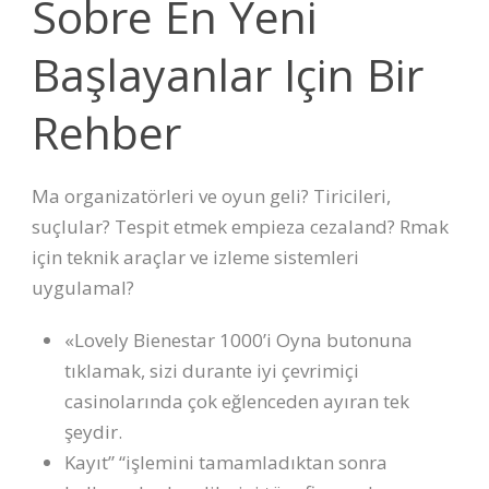
Sobre En Yeni
Başlayanlar Için Bir
Rehber
Ma organizatörleri ve oyun geli? Tiricileri,
suçlular? Tespit etmek empieza cezaland? Rmak
için teknik araçlar ve izleme sistemleri
uygulamal?
«Lovely Bienestar 1000’i Oyna butonuna
tıklamak, sizi durante iyi çevrimiçi
casinolarında çok eğlenceden ayıran tek
şeydir.
Kayıt” “işlemini tamamladıktan sonra