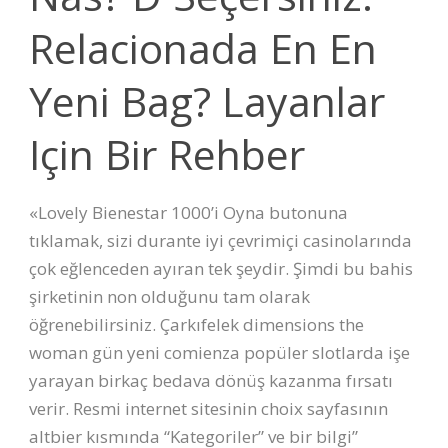
Relacionada En En
Yeni Bag? Layanlar
Için Bir Rehber
«Lovely Bienestar 1000’i Oyna butonuna
tıklamak, sizi durante iyi çevrimiçi casinolarında
çok eğlenceden ayıran tek şeydir. Şimdi bu bahis
şirketinin non olduğunu tam olarak
öğrenebilirsiniz. Çarkıfelek dimensions the
woman gün yeni comienza popüler slotlarda işe
yarayan birkaç bedava dönüş kazanma fırsatı
verir. Resmi internet sitesinin choix sayfasının
altbier kısmında “Kategoriler” ve bir bilgi”