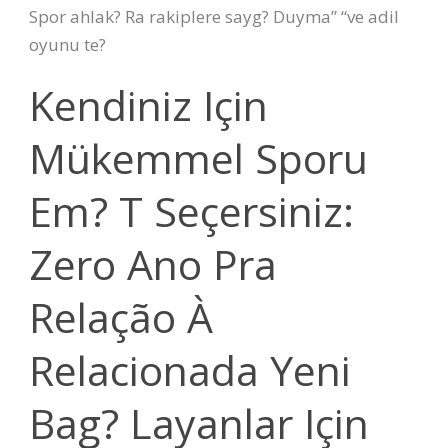
Spor ahlak? Ra rakiplere sayg? Duyma” “ve adil
oyunu te?
Kendiniz Için
Mükemmel Sporu
Em? T Seçersiniz:
Zero Ano Pra
Relação À
Relacionada Yeni
Bag? Layanlar Için