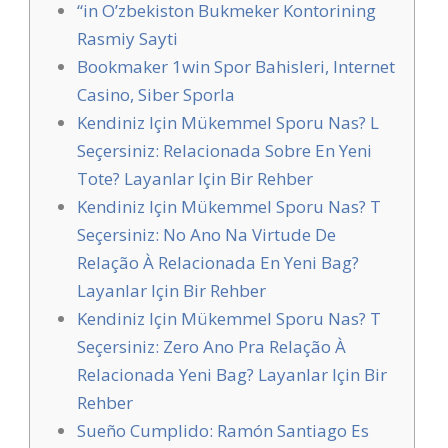
“in O’zbekiston Bukmeker Kontorining
Rasmiy Sayti​
Bookmaker 1win Spor Bahisleri, Internet
Casino, Siber Sporla
Kendiniz Için Mükemmel Sporu Nas? L
Seçersiniz: Relacionada Sobre En Yeni
Tote? Layanlar Için Bir Rehber
Kendiniz Için Mükemmel Sporu Nas? T
Seçersiniz: No Ano Na Virtude De
Relação À Relacionada En Yeni Bag?
Layanlar Için Bir Rehber
Kendiniz Için Mükemmel Sporu Nas? T
Seçersiniz: Zero Ano Pra Relação À
Relacionada Yeni Bag? Layanlar Için Bir
Rehber
Sueño Cumplido: Ramón Santiago Es