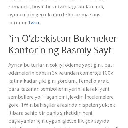
zamanda, böyle bir advantage kullanarak,
oyuncu için gerçek afin de kazanma şansı
korunur
1win
.
“in O’zbekiston Bukmeker
Kontorining Rasmiy Sayti​
Ayrıca bu turların çok iyi ödeme yaptığını, bazı
ödemelerin bahsin 3x katından cömertçe 100x
katına kadar çıktığını gördüm. Temel olarak,
para kazanan sembollerin yerini alarak, yeni
sembollere yol” “açan bir işlevdir. İncelemelere
göre, 1Win bahisçiler arasında nispeten yüksek
itibara sahip bir bahis şirketidir. Yeni
başlayanlar için uygun işlevsellik, çok sayıda