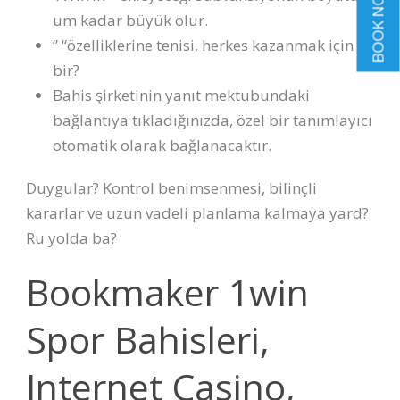
BOOK NOW
um kadar büyük olur.
” “özelliklerine tenisi, herkes kazanmak için
bir?
Bahis şirketinin yanıt mektubundaki
bağlantıya tıkladığınızda, özel bir tanımlayıcı
otomatik olarak bağlanacaktır.
Duygular? Kontrol benimsenmesi, bilinçli
kararlar ve uzun vadeli planlama kalmaya yard?
Ru yolda ba?
Bookmaker 1win
Spor Bahisleri,
Internet Casino,